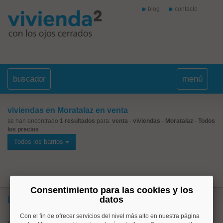
blog
contacto
buscador
menú
viviendas en Moratalaz en venta
se han encontrado
1 resultados
para:
venta
-
viviendas
-
Moratalaz
-
Todos
los precios
Todos los barrios
Consentimiento para las cookies y los
Lo más buscado
datos
Con el fin de ofrecer servicios del nivel más alto en nuestra página