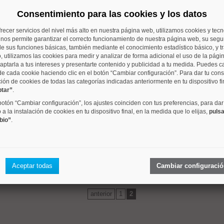
Consentimiento para las cookies y los datos
barrio
metros
dormitori
frecer servicios del nivel más alto en nuestra página web, utilizamos cookies y tec
o nos permite garantizar el correcto funcionamiento de nuestra página web, su segur
 mismo rango de precios que se aproximan a su criterio de 
e sus funciones básicas, también mediante el conocimiento estadístico básico, y tr
, utilizamos las cookies para medir y analizar de forma adicional el uso de la pági
aptarla a tus intereses y presentarte contenido y publicidad a tu medida. Puedes c
de cada cookie haciendo clic en el botón “Cambiar configuración”. Para dar tu con
ción de cookies de todas las categorías indicadas anteriormente en tu dispositivo fi
ptar”
.
Goya
161 m²
3 dorm.
 botón “Cambiar configuración”, los ajustes coinciden con tus preferencias, para dar
a la instalación de cookies en tu dispositivo final, en la medida que lo elijas,
pulsa
bio”
.
Concepción
275 m²
4 dorm.
Aceptar todas
Cambiar configuraci
anterior
1
2