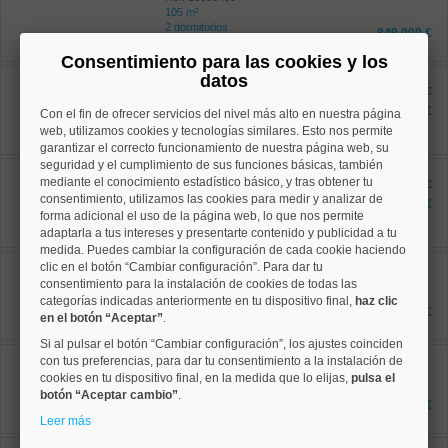
105 m²
2 dormitorios
849.000 €
2 baños
Consentimiento para las cookies y los
Salamanca, Lista
datos
Ref: 10008850
antes 620.000 €
97 m²
585.000 €
Con el fin de ofrecer servicios del nivel más alto en nuestra página
3 dormitorios
web, utilizamos cookies y tecnologías similares. Esto nos permite
2 baños
garantizar el correcto funcionamiento de nuestra página web, su
seguridad y el cumplimiento de sus funciones básicas, también
Salamanca, Goya
mediante el conocimiento estadístico básico, y tras obtener tu
Ref: 10008816
antes 649.000 €
consentimiento, utilizamos las cookies para medir y analizar de
73 m²
576.900 €
2 dormitorios
forma adicional el uso de la página web, lo que nos permite
1 baños
adaptarla a tus intereses y presentarte contenido y publicidad a tu
medida. Puedes cambiar la configuración de cada cookie haciendo
Salamanca, Goya
clic en el botón “Cambiar configuración”. Para dar tu
Ref: 10008940
consentimiento para la instalación de cookies de todas las
59 m²
categorías indicadas anteriormente en tu dispositivo final,
haz clic
1 dormitorios
549.000 €
en el botón “Aceptar”
.
1 baños
Si al pulsar el botón “Cambiar configuración”, los ajustes coinciden
Salamanca, Goya
con tus preferencias, para dar tu consentimiento a la instalación de
Ref: 10008512
cookies en tu dispositivo final, en la medida que lo elijas,
pulsa el
42.84 m²
botón “Aceptar cambio”
.
2 dormitorios
414.000 €
1 baños
Leer más
Centro, Justicia