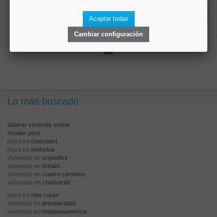
Ref: 10008796
antes 369.000 €
34 m²
302.300 €
Aceptar todas
1 dormitorios
1 baños
Cambiar configuración
1
Lo más buscado
Valorar vivienda online
Vender piso
pisos en
chamberí
pisos en
moncloa
viviendas en
argüelles
viviendas en
tetuán
viviendas en
cuatro caminos
viviendas en
chamartín
pisos en
rios rosas
viviendas en
prosperidad
viviendas en
hispanoamerica