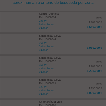
aproximan a su criterio de búsqueda por zona
Centro, Justicia
Ref: 10008814
antes
221 m²
1.969.000 €
6 dormitorios
1.650.000 €
2 baños
Salamanca, Goya
Ref: 10008544
161 m²
3 dormitorios
1.969.000 €
3 baños
Salamanca, Goya
Ref: 10008652
antes
151 m²
1.709.000 €
4 dormitorios
1.295.000 €
2 baños
Salamanca, Goya
Ref: 10008869
antes
122 m²
1.195.000 €
4 dormitorios
1.090.000 €
2 baños
Chamartín, El Viso
Ref: 10008490