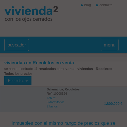
blog
contacto
buscador
menú
viviendas en Recoletos en venta
se han encontrado
11 resultados
para:
venta
-
viviendas
-
Recoletos
-
Todos los precios
Recoletos
Salamanca, Recoletos
Ref: 10008524
135 m²
3 dormitorios
1.800.000 €
2 baños
inmuebles con el mismo rango de precios que se