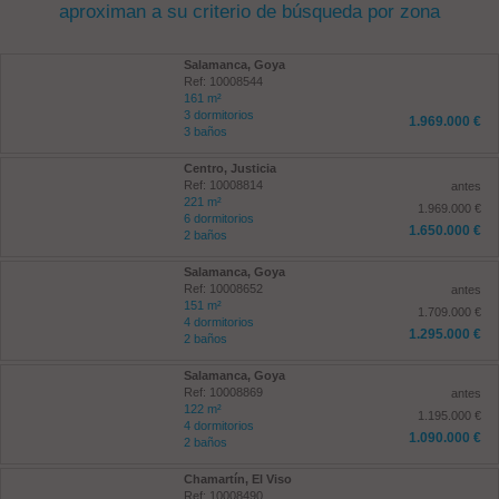
aproximan a su criterio de búsqueda por zona
Salamanca, Goya
Ref: 10008544
161 m²
3 dormitorios
1.969.000 €
3 baños
Centro, Justicia
Ref: 10008814
antes
221 m²
1.969.000 €
6 dormitorios
1.650.000 €
2 baños
Salamanca, Goya
Ref: 10008652
antes
151 m²
1.709.000 €
4 dormitorios
1.295.000 €
2 baños
Salamanca, Goya
Ref: 10008869
antes
122 m²
1.195.000 €
4 dormitorios
1.090.000 €
2 baños
Chamartín, El Viso
Ref: 10008490