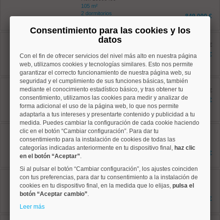
105 m²
2 dormitorios
849.000 €
2 baños
Consentimiento para las cookies y los
Salamanca, Lista
datos
Ref: 10008850
antes 620.000 €
97 m²
585.000 €
Con el fin de ofrecer servicios del nivel más alto en nuestra página
3 dormitorios
web, utilizamos cookies y tecnologías similares. Esto nos permite
2 baños
garantizar el correcto funcionamiento de nuestra página web, su
seguridad y el cumplimiento de sus funciones básicas, también
Salamanca, Goya
mediante el conocimiento estadístico básico, y tras obtener tu
Ref: 10008816
antes 649.000 €
consentimiento, utilizamos las cookies para medir y analizar de
73 m²
576.900 €
2 dormitorios
forma adicional el uso de la página web, lo que nos permite
1 baños
adaptarla a tus intereses y presentarte contenido y publicidad a tu
medida. Puedes cambiar la configuración de cada cookie haciendo
Salamanca, Goya
clic en el botón “Cambiar configuración”. Para dar tu
Ref: 10008940
consentimiento para la instalación de cookies de todas las
59 m²
categorías indicadas anteriormente en tu dispositivo final,
haz clic
1 dormitorios
549.000 €
en el botón “Aceptar”
.
1 baños
Si al pulsar el botón “Cambiar configuración”, los ajustes coinciden
Salamanca, Goya
con tus preferencias, para dar tu consentimiento a la instalación de
Ref: 10008512
cookies en tu dispositivo final, en la medida que lo elijas,
pulsa el
42.84 m²
botón “Aceptar cambio”
.
2 dormitorios
414.000 €
1 baños
Leer más
Centro, Justicia