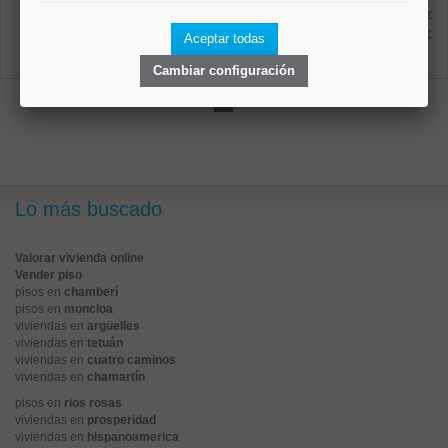
Ref: 10008796
antes 369.000 €
34 m²
302.300 €
Aceptar todas
1 dormitorios
1 baños
Cambiar configuración
1
Lo más buscado
Valorar vivienda online
Vender piso
pisos en
chamberí
pisos en
moncloa
viviendas en
argüelles
viviendas en
tetuán
viviendas en
cuatro caminos
viviendas en
chamartín
pisos en
rios rosas
viviendas en
prosperidad
viviendas en
hispanoamerica