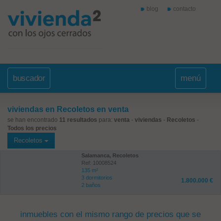
blog
contacto
buscador
menú
viviendas en Recoletos en venta
se han encontrado
11 resultados
para:
venta
-
viviendas
-
Recoletos
-
Todos los precios
Recoletos
Salamanca, Recoletos
Ref: 10008524
135 m²
3 dormitorios
1.800.000 €
2 baños
inmuebles con el mismo rango de precios que se