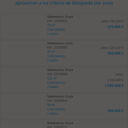
aproximan a su criterio de búsqueda por zona
Salamanca, Goya
Ref: 10008816
antes 649.000 €
73 m²
576.900 €
2 dormitorios
1 baños
Salamanca, Lista
Ref: 10008850
antes 620.000 €
97 m²
585.000 €
3 dormitorios
2 baños
Salamanca, Goya
Ref: 10008869
antes
122 m²
1.195.000 €
4 dormitorios
1.090.000 €
2 baños
Salamanca, Goya
Ref: 10008940
59 m²
1 dormitorios
549.000 €
1 baños
Salamanca, Goya
Ref: 10008512