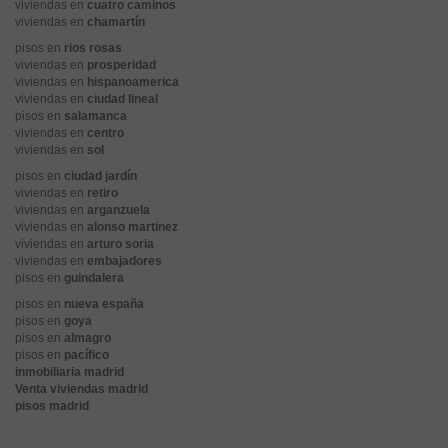
viviendas en
cuatro caminos
viviendas en
chamartín
pisos en
rios rosas
viviendas en
prosperidad
viviendas en
hispanoamerica
viviendas en
ciudad lineal
pisos en
salamanca
viviendas en
centro
viviendas en
sol
pisos en
ciudad jardín
viviendas en
retiro
viviendas en
arganzuela
viviendas en
alonso martinez
viviendas en
arturo soria
viviendas en
embajadores
pisos en
guindalera
pisos en
nueva españa
pisos en
goya
pisos en
almagro
pisos en
pacífico
inmobiliaria madrid
Venta viviendas madrid
pisos madrid