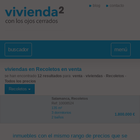
blog
contacto
buscador
menú
viviendas en Recoletos en venta
se han encontrado
12 resultados
para:
venta
-
viviendas
-
Recoletos
-
Todos los precios
Recoletos
Salamanca, Recoletos
Ref: 10008524
135 m²
3 dormitorios
1.800.000 €
2 baños
inmuebles con el mismo rango de precios que se