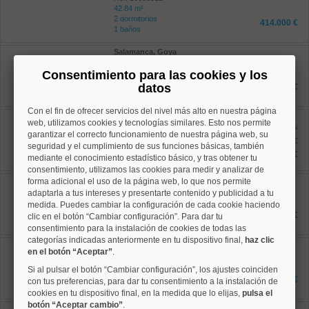
42.84 m²
2 dormitorios
414.000 €
1 baños
Salamanca, Goya
Ref: 10008544
Consentimiento para las cookies y los
161 m²
3 dormitorios
datos
1.969.000 €
3 baños
Con el fin de ofrecer servicios del nivel más alto en nuestra página
Salamanca, Goya
web, utilizamos cookies y tecnologías similares. Esto nos permite
Ref: 10008652
antes
garantizar el correcto funcionamiento de nuestra página web, su
151 m²
1.709.000 €
seguridad y el cumplimiento de sus funciones básicas, también
4 dormitorios
1.295.000 €
mediante el conocimiento estadístico básico, y tras obtener tu
2 baños
consentimiento, utilizamos las cookies para medir y analizar de
Chamartín, El Viso
forma adicional el uso de la página web, lo que nos permite
Ref: 10008490
adaptarla a tus intereses y presentarte contenido y publicidad a tu
105 m²
medida. Puedes cambiar la configuración de cada cookie haciendo
2 dormitorios
849.000 €
clic en el botón “Cambiar configuración”. Para dar tu
2 baños
consentimiento para la instalación de cookies de todas las
categorías indicadas anteriormente en tu dispositivo final,
haz clic
Chamartín, Nueva España
en el botón “Aceptar”
.
Ref: 10008945
91 m²
Si al pulsar el botón “Cambiar configuración”, los ajustes coinciden
2 dormitorios
854.500 €
con tus preferencias, para dar tu consentimiento a la instalación de
2 baños
cookies en tu dispositivo final, en la medida que lo elijas,
pulsa el
botón “Aceptar cambio”
.
Centro, Justicia