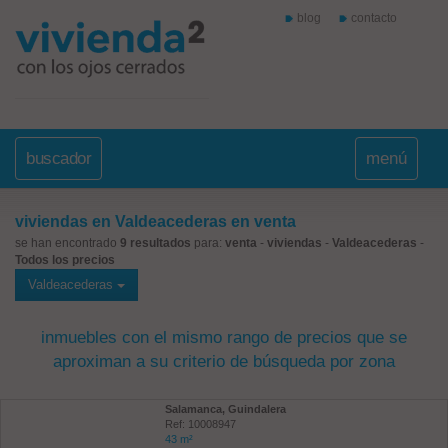
blog
contacto
buscador
menú
viviendas en Valdeacederas en venta
se han encontrado
9 resultados
para:
venta
-
viviendas
-
Valdeacederas
-
Todos los precios
Valdeacederas
inmuebles con el mismo rango de precios que se
aproximan a su criterio de búsqueda por zona
Salamanca, Guindalera
Ref: 10008947
43 m²