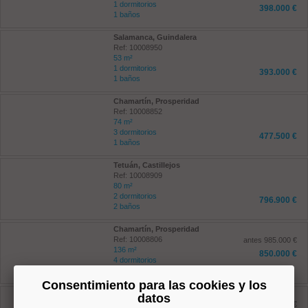
1 dormitorios
398.000 €
1 baños
Salamanca, Guindalera
Ref: 10008950
53 m²
1 dormitorios
393.000 €
1 baños
Chamartín, Prosperidad
Ref: 10008852
74 m²
3 dormitorios
477.500 €
1 baños
Tetuán, Castillejos
Ref: 10008909
80 m²
2 dormitorios
796.900 €
2 baños
Chamartín, Prosperidad
Ref: 10008806
antes 985.000 €
136 m²
850.000 €
4 dormitorios
2 baños
Consentimiento para las cookies y los
Tetuán, Bellas Vistas
datos
Ref: 10008798
antes 226.000 €