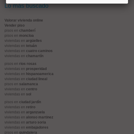
Lo más buscado
Valorar vivienda online
Vender piso
pisos en
chamberí
pisos en
moncloa
viviendas en
argüelles
viviendas en
tetuán
viviendas en
cuatro caminos
viviendas en
chamartín
pisos en
rios rosas
viviendas en
prosperidad
viviendas en
hispanoamerica
viviendas en
ciudad lineal
pisos en
salamanca
viviendas en
centro
viviendas en
sol
pisos en
ciudad jardín
viviendas en
retiro
viviendas en
arganzuela
viviendas en
alonso martinez
viviendas en
arturo soria
viviendas en
embajadores
pisos en
guindalera