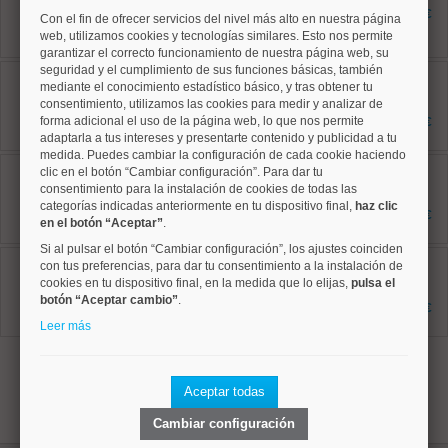
38 m²
214.000 €
Con el fin de ofrecer servicios del nivel más alto en nuestra página
1 dormitorios
web, utilizamos cookies y tecnologías similares. Esto nos permite
1 baños
garantizar el correcto funcionamiento de nuestra página web, su
seguridad y el cumplimiento de sus funciones básicas, también
Chamartín, Prosperidad
mediante el conocimiento estadístico básico, y tras obtener tu
Ref: 10008941
196 m²
consentimiento, utilizamos las cookies para medir y analizar de
4 dormitorios
forma adicional el uso de la página web, lo que nos permite
1.397.000 €
3 baños
adaptarla a tus intereses y presentarte contenido y publicidad a tu
medida. Puedes cambiar la configuración de cada cookie haciendo
Salamanca, Guindalera
clic en el botón “Cambiar configuración”. Para dar tu
Ref: 10008952
consentimiento para la instalación de cookies de todas las
167 m²
categorías indicadas anteriormente en tu dispositivo final,
haz clic
4 dormitorios
1.550.000 €
en el botón “Aceptar”
.
2 baños
Si al pulsar el botón “Cambiar configuración”, los ajustes coinciden
Tetuán, Castillejos
con tus preferencias, para dar tu consentimiento a la instalación de
Ref: 10008915
cookies en tu dispositivo final, en la medida que lo elijas,
pulsa el
80 m²
botón “Aceptar cambio”
.
2 dormitorios
796.900 €
2 baños
Leer más
1
Aceptar todas
Cambiar configuración