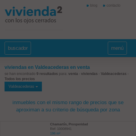
blog
contacto
buscador
menú
viviendas en Valdeacederas en venta
se han encontrado
9 resultados
para:
venta
-
viviendas
-
Valdeacederas
-
Todos los precios
Valdeacederas
inmuebles con el mismo rango de precios que se
aproximan a su criterio de búsqueda por zona
Chamartín, Prosperidad
Ref: 10008941
196 m²