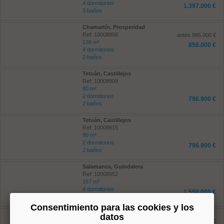
4 dormitorios
1.397.000 €
3 baños
Chamartín, Prosperidad
Ref: 10008806
antes 985.000 €
136 m²
850.000 €
4 dormitorios
2 baños
Tetuán, Castillejos
Ref: 10008909
80 m²
2 dormitorios
796.900 €
2 baños
Tetuán, Castillejos
Ref: 10008915
80 m²
2 dormitorios
796.900 €
2 baños
Salamanca, Guindalera
Ref: 10008952
167 m²
4 dormitorios
1.550.000 €
2 baños
Consentimiento para las cookies y los
Tetuán, Bellas Vistas
datos
Ref: 10008798
antes 226.000 €