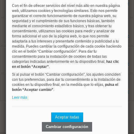
38 m²
214.000 €
Con el fin de ofrecer servicios del nivel más alto en nuestra página
1 dormitorios
web, utilizamos cookies y tecnologías similares. Esto nos permite
1 baños
garantizar el correcto funcionamiento de nuestra página web, su
seguridad y el cumplimiento de sus funciones básicas, también
Chamartín, Prosperidad
mediante el conocimiento estadístico básico, y tras obtener tu
Ref: 10008852
74 m²
consentimiento, utilizamos las cookies para medir y analizar de
3 dormitorios
forma adicional el uso de la página web, lo que nos permite
477.500 €
1 baños
adaptarla a tus intereses y presentarte contenido y publicidad a tu
medida. Puedes cambiar la configuración de cada cookie haciendo
Salamanca, Guindalera
clic en el botón “Cambiar configuración”. Para dar tu
Ref: 10008947
consentimiento para la instalación de cookies de todas las
43 m²
categorías indicadas anteriormente en tu dispositivo final,
haz clic
1 dormitorios
398.000 €
en el botón “Aceptar”
.
1 baños
Si al pulsar el botón “Cambiar configuración”, los ajustes coinciden
Salamanca, Guindalera
con tus preferencias, para dar tu consentimiento a la instalación de
Ref: 10008950
cookies en tu dispositivo final, en la medida que lo elijas,
pulsa el
53 m²
botón “Aceptar cambio”
.
1 dormitorios
393.000 €
1 baños
Leer más
1
Aceptar todas
Cambiar configuración