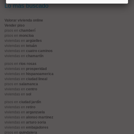
Lo más buscado
Valorar vivienda online
Vender piso
pisos en
chamberí
pisos en
moncloa
viviendas en
argüelles
viviendas en
tetuán
viviendas en
cuatro caminos
viviendas en
chamartín
pisos en
rios rosas
viviendas en
prosperidad
viviendas en
hispanoamerica
viviendas en
ciudad lineal
pisos en
salamanca
viviendas en
centro
viviendas en
sol
pisos en
ciudad jardín
viviendas en
retiro
viviendas en
arganzuela
viviendas en
alonso martinez
viviendas en
arturo soria
viviendas en
embajadores
pisos en
guindalera