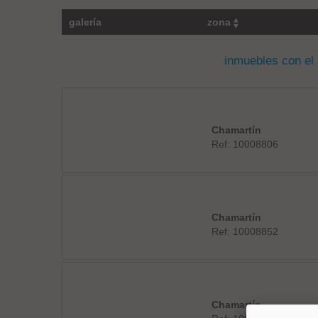
galería
zona
inmuebles con el
Chamartín
Ref: 10008806
Chamartín
Ref: 10008852
Chamartín