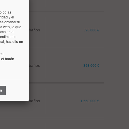
nologías
idad y el
as obtener tu
na web, lo que
1 baños
398.000 €
ambiar la
sentimiento
nal,
haz clic en
 tu
 el botón
1 baños
393.000 €
ón
2 baños
1.550.000 €