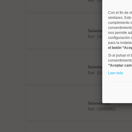
Ref: 10008941
Con el fin de o
similares. Est
cumplimiento d
consentimiento
Salamanca
nos permite ad
Ref: 10008947
configuración 
para la instala
el botón “Ace
Si al pulsar el
consentimiento 
“Aceptar cam
Salamanca
Ref: 10008950
Leer más
Salamanca
Ref: 10008952