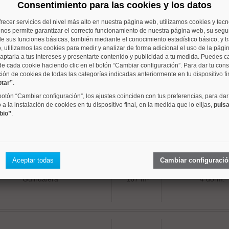
Consentimiento para las cookies y los datos
frecer servicios del nivel más alto en nuestra página web, utilizamos cookies y tec
o nos permite garantizar el correcto funcionamiento de nuestra página web, su segur
e sus funciones básicas, también mediante el conocimiento estadístico básico, y tr
, utilizamos las cookies para medir y analizar de forma adicional el uso de la pági
Guindalera
43 m²
1 dorm.
aptarla a tus intereses y presentarte contenido y publicidad a tu medida. Puedes c
de cada cookie haciendo clic en el botón “Cambiar configuración”. Para dar tu con
ción de cookies de todas las categorías indicadas anteriormente en tu dispositivo fi
ptar”
.
 botón “Cambiar configuración”, los ajustes coinciden con tus preferencias, para dar
a la instalación de cookies en tu dispositivo final, en la medida que lo elijas,
pulsa
bio”
.
Guindalera
53 m²
1 dorm.
Aceptar todas
Cambiar configuraci
Guindalera
167 m²
4 dorm.