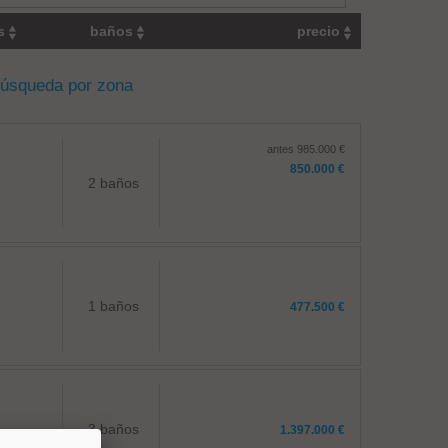
os
baños
precio
búsqueda por zona
antes 985.000 €
850.000 €
2 baños
1 baños
477.500 €
3 baños
1.397.000 €