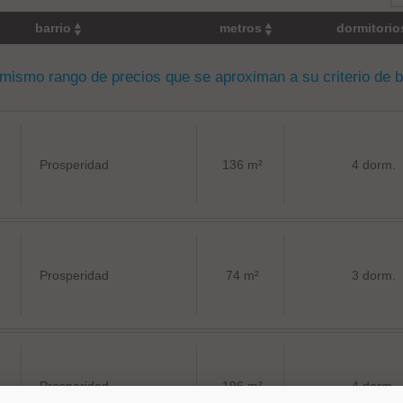
barrio
metros
dormitori
 mismo rango de precios que se aproximan a su criterio de 
Prosperidad
136 m²
4 dorm.
Prosperidad
74 m²
3 dorm.
Prosperidad
196 m²
4 dorm.