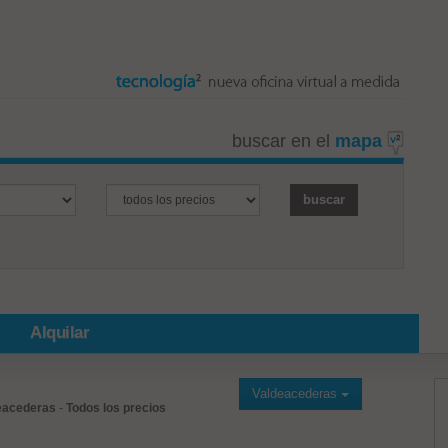
buscar en el
mapa
Alquilar
Valdeacederas
eacederas
-
Todos los precios