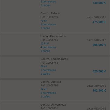
3 dormitorios
730.000 €
1 baños
Centro, Palacio
Ref: 10008740
antes 548.500 €
79 m²
475.000 €
1 dormitorios
1 baños
Usera, Almendrales
Ref: 10008761
antes 548.500 €
129 m²
496.000 €
4 dormitorios
1 baños
Centro, Embajadores
Ref: 10008765
59 m²
1 dormitorios
425.000 €
1 baños
Centro, Justicia
Ref: 10008796
antes 369.000 €
34 m²
302.300 €
1 dormitorios
1 baños
Centro, Universidad
Ref: 10008931
antes 632.000 €