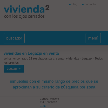
blog
contacto
buscador
menú
viviendas en Legazpi en venta
se han encontrado
23 resultados
para:
venta
-
viviendas
-
Legazpi
-
Todos
los precios
Legazpi
inmuebles con el mismo rango de precios que se
aproximan a su criterio de búsqueda por zona
Centro, Palacio
Ref: 10008892
91 m²