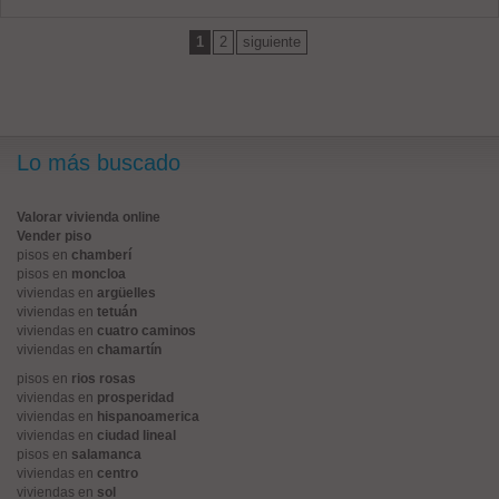
1
2
siguiente
Lo más buscado
Valorar vivienda online
Vender piso
pisos en
chamberí
pisos en
moncloa
viviendas en
argüelles
viviendas en
tetuán
viviendas en
cuatro caminos
viviendas en
chamartín
pisos en
rios rosas
viviendas en
prosperidad
viviendas en
hispanoamerica
viviendas en
ciudad lineal
pisos en
salamanca
viviendas en
centro
viviendas en
sol