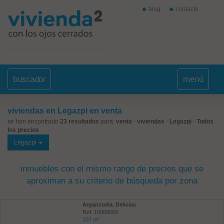
blog
contacto
buscador
menú
viviendas en Legazpi en venta
se han encontrado
23 resultados
para:
venta
-
viviendas
-
Legazpi
-
Todos
los precios
Legazpi
inmuebles con el mismo rango de precios que se
aproximan a su criterio de búsqueda por zona
Arganzuela, Delicias
Ref: 10008669
107 m²