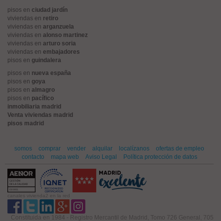
pisos en
ciudad jardín
viviendas en
retiro
viviendas en
arganzuela
viviendas en
alonso martinez
viviendas en
arturo soria
viviendas en
embajadores
pisos en
guindalera
pisos en
nueva españa
pisos en
goya
pisos en
almagro
pisos en
pacífico
inmobiliaria madrid
Venta viviendas madrid
pisos madrid
somos
comprar
vender
alquilar
localízanos
ofertas de empleo
contacto
mapa web
Aviso Legal
Política protección de datos
canales vivienda2 en la red
Constituida en 1984 - Registro Mercantil de Madrid, Tomo 726 General, 705