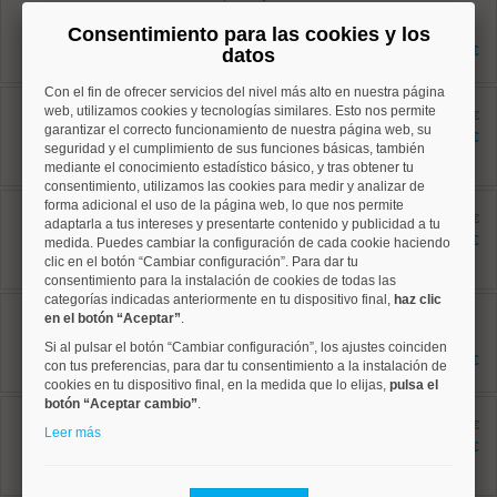
Ref: 10008765
59 m²
Consentimiento para las cookies y los
1 dormitorios
425.000 €
datos
1 baños
Con el fin de ofrecer servicios del nivel más alto en nuestra página
Centro, Universidad
web, utilizamos cookies y tecnologías similares. Esto nos permite
Ref: 10008882
antes 849.960 €
garantizar el correcto funcionamiento de nuestra página web, su
118 m²
799.960 €
seguridad y el cumplimiento de sus funciones básicas, también
5 dormitorios
2 baños
mediante el conocimiento estadístico básico, y tras obtener tu
consentimiento, utilizamos las cookies para medir y analizar de
Centro, Justicia
forma adicional el uso de la página web, lo que nos permite
Ref: 10008796
antes 369.000 €
adaptarla a tus intereses y presentarte contenido y publicidad a tu
34 m²
302.300 €
medida. Puedes cambiar la configuración de cada cookie haciendo
1 dormitorios
clic en el botón “Cambiar configuración”. Para dar tu
1 baños
consentimiento para la instalación de cookies de todas las
categorías indicadas anteriormente en tu dispositivo final,
haz clic
Centro, Palacio
en el botón “Aceptar”
.
Ref: 10008892
91 m²
Si al pulsar el botón “Cambiar configuración”, los ajustes coinciden
3 dormitorios
730.000 €
con tus preferencias, para dar tu consentimiento a la instalación de
1 baños
cookies en tu dispositivo final, en la medida que lo elijas,
pulsa el
botón “Aceptar cambio”
.
Centro, Sol
Ref: 10008802
antes 469.000 €
Leer más
46 m²
361.000 €
3 dormitorios
1 baños