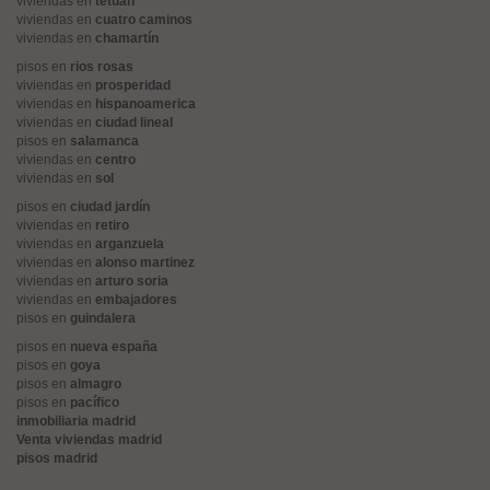
viviendas en
tetuán
viviendas en
cuatro caminos
viviendas en
chamartín
pisos en
rios rosas
viviendas en
prosperidad
viviendas en
hispanoamerica
viviendas en
ciudad lineal
pisos en
salamanca
viviendas en
centro
viviendas en
sol
pisos en
ciudad jardín
viviendas en
retiro
viviendas en
arganzuela
viviendas en
alonso martinez
viviendas en
arturo soria
viviendas en
embajadores
pisos en
guindalera
pisos en
nueva españa
pisos en
goya
pisos en
almagro
pisos en
pacífico
inmobiliaria madrid
Venta viviendas madrid
pisos madrid