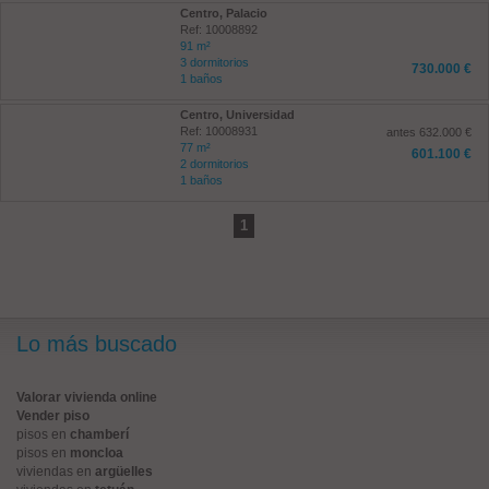
Centro, Palacio
Ref: 10008892
91 m²
3 dormitorios
730.000 €
1 baños
Centro, Universidad
Ref: 10008931
antes 632.000 €
77 m²
601.100 €
2 dormitorios
1 baños
1
Lo más buscado
Valorar vivienda online
Vender piso
pisos en
chamberí
pisos en
moncloa
viviendas en
argüelles