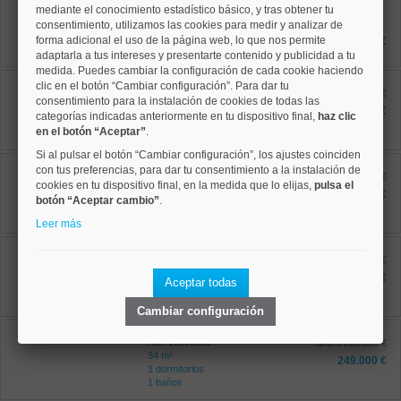
mediante el conocimiento estadístico básico, y tras obtener tu
Ref: 10008765
59 m²
consentimiento, utilizamos las cookies para medir y analizar de
1 dormitorios
forma adicional el uso de la página web, lo que nos permite
425.000 €
1 baños
adaptarla a tus intereses y presentarte contenido y publicidad a tu
medida. Puedes cambiar la configuración de cada cookie haciendo
Centro, Justicia
clic en el botón “Cambiar configuración”. Para dar tu
Ref: 10008796
antes 369.000 €
consentimiento para la instalación de cookies de todas las
34 m²
302.300 €
categorías indicadas anteriormente en tu dispositivo final,
haz clic
1 dormitorios
en el botón “Aceptar”
.
1 baños
Si al pulsar el botón “Cambiar configuración”, los ajustes coinciden
Centro, Sol
con tus preferencias, para dar tu consentimiento a la instalación de
Ref: 10008802
antes 469.000 €
cookies en tu dispositivo final, en la medida que lo elijas,
pulsa el
46 m²
361.000 €
botón “Aceptar cambio”
.
3 dormitorios
1 baños
Leer más
Centro, Universidad
Ref: 10008813
antes 379.000 €
42 m²
359.000 €
Aceptar todas
1 dormitorios
1 baños
Cambiar configuración
Centro, Universidad
Ref: 10008831
antes 269.000 €
34 m²
249.000 €
1 dormitorios
1 baños