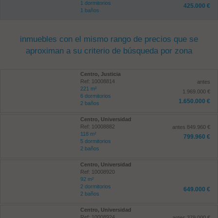
1 dormitorios
425.000 €
1 baños
inmuebles con el mismo rango de precios que se
aproximan a su criterio de búsqueda por zona
Centro, Justicia
Ref: 10008814
antes
221 m²
1.969.000 €
6 dormitorios
1.650.000 €
2 baños
Centro, Universidad
Ref: 10008882
antes 849.960 €
118 m²
799.960 €
5 dormitorios
2 baños
Centro, Universidad
Ref: 10008920
92 m²
2 dormitorios
649.000 €
2 baños
Centro, Universidad
Ref: 10008924
antes 379.000 €