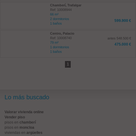
Chamberí, Trafalgar
Ref: 10008944
66 m²
2 dormitorios
599.900 €
1 baños
Centro, Palacio
Ref: 10008740
antes 548.500 €
79 m²
475.000 €
1 dormitorios
1 baños
1
Lo más buscado
Valorar vivienda online
Vender piso
pisos en
chamberí
pisos en
moncloa
viviendas en
argüelles