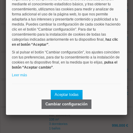
Centro, Universidad
mediante el conocimiento estadístico básico, y tras obtener tu
Ref: 10008813
antes 379.000 €
consentimiento, utilizamos las cookies para medir y analizar de
42 m²
359.000 €
1 dormitorios
forma adicional el uso de la página web, lo que nos permite
1 baños
adaptarla a tus intereses y presentarte contenido y publicidad a tu
medida. Puedes cambiar la configuración de cada cookie haciendo
Centro, Universidad
clic en el botón “Cambiar configuración”. Para dar tu
Ref: 10008831
antes 269.000 €
consentimiento para la instalación de cookies de todas las
34 m²
249.000 €
categorías indicadas anteriormente en tu dispositivo final,
haz clic
1 dormitorios
en el botón “Aceptar”
.
1 baños
Si al pulsar el botón “Cambiar configuración”, los ajustes coinciden
Centro, Palacio
con tus preferencias, para dar tu consentimiento a la instalación de
Ref: 10008892
cookies en tu dispositivo final, en la medida que lo elijas,
pulsa el
91 m²
botón “Aceptar cambio”
.
3 dormitorios
730.000 €
1 baños
Leer más
Centro, Universidad
Ref: 10008931
antes 632.000 €
77 m²
601.100 €
Aceptar todas
2 dormitorios
1 baños
Cambiar configuración
Chamberí, Vallehermoso
Ref: 10008939
108 m²
3 dormitorios
996.000 €
1 baños