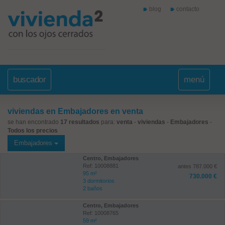
blog
contacto
buscador
menú
viviendas en Embajadores en venta
se han encontrado
17 resultados
para:
venta
-
viviendas
-
Embajadores
-
Todos los precios
Embajadores
Centro, Embajadores
Ref: 10008881
antes 787.000 €
95 m²
730.000 €
3 dormitorios
2 baños
Centro, Embajadores
Ref: 10008765
59 m²