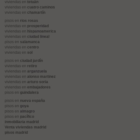
viviendas en
tetuán
viviendas en
cuatro caminos
viviendas en
chamartín
pisos en
rios rosas
viviendas en
prosperidad
viviendas en
hispanoamerica
viviendas en
ciudad lineal
pisos en
salamanca
viviendas en
centro
viviendas en
sol
pisos en
ciudad jardín
viviendas en
retiro
viviendas en
arganzuela
viviendas en
alonso martinez
viviendas en
arturo soria
viviendas en
embajadores
pisos en
guindalera
pisos en
nueva españa
pisos en
goya
pisos en
almagro
pisos en
pacífico
inmobiliaria madrid
Venta viviendas madrid
pisos madrid