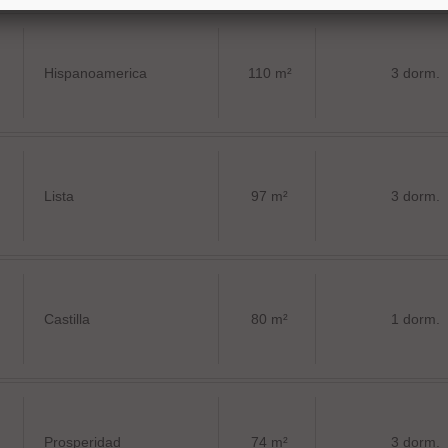
Hispanoamerica
110 m²
3 dorm.
Lista
97 m²
3 dorm.
Castilla
80 m²
1 dorm.
Prosperidad
74 m²
3 dorm.