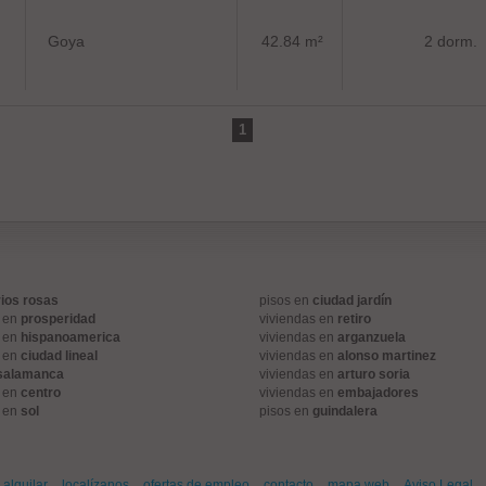
Goya
42.84 m²
2 dorm.
1
rios rosas
pisos en
ciudad jardín
s en
prosperidad
viviendas en
retiro
s en
hispanoamerica
viviendas en
arganzuela
s en
ciudad lineal
viviendas en
alonso martinez
salamanca
viviendas en
arturo soria
s en
centro
viviendas en
embajadores
s en
sol
pisos en
guindalera
alquilar
localízanos
ofertas de empleo
contacto
mapa web
Aviso Legal