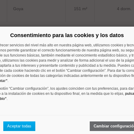
Goya
151 m²
4 dorm.
Consentimiento para las cookies y los datos
frecer servicios del nivel más alto en nuestra página web, utilizamos cookies y tec
Prosperidad
136 m²
4 dorm.
o nos permite garantizar el correcto funcionamiento de nuestra página web, su segur
e sus funciones básicas, también mediante el conocimiento estadístico básico, y tr
, utilizamos las cookies para medir y analizar de forma adicional el uso de la pági
aptarla a tus intereses y presentarte contenido y publicidad a tu medida. Puedes c
de cada cookie haciendo clic en el botón “Cambiar configuración”. Para dar tu con
ción de cookies de todas las categorías indicadas anteriormente en tu dispositivo fi
ptar”
.
Recoletos
135 m²
3 dorm.
 botón “Cambiar configuración”, los ajustes coinciden con tus preferencias, para dar
a la instalación de cookies en tu dispositivo final, en la medida que lo elijas,
pulsa
bio”
.
Goya
122 m²
4 dorm.
Aceptar todas
Cambiar configuraci