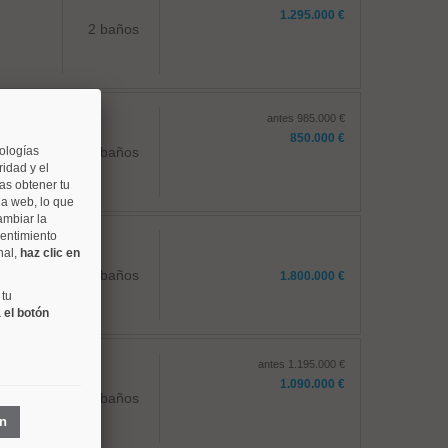
1.295.000 €
2 baños
antes 985.000 €
850.000 €
nologías
2 baños
idad y el
as obtener tu
na web, lo que
ambiar la
sentimiento
nal,
haz clic en
2 baños
1.800.000 €
 tu
 el botón
antes 1.195.000 €
1.090.000 €
2 baños
ón