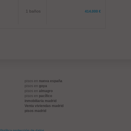
1 baños
414.000 €
pisos en
nueva españa
pisos en
goya
pisos en
almagro
pisos en
pacífico
inmobiliaria madrid
Venta viviendas madrid
pisos madrid
Política protección de datos