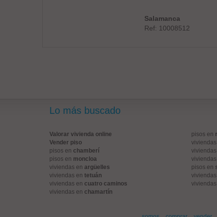
Salamanca
Ref: 10008512
Lo más buscado
Valorar vivienda online
pisos en
Vender piso
vivienda
pisos en
chamberí
vivienda
pisos en
moncloa
vivienda
viviendas en
argüelles
pisos en
viviendas en
tetuán
vivienda
viviendas en
cuatro caminos
vivienda
viviendas en
chamartín
somos
comprar
vender