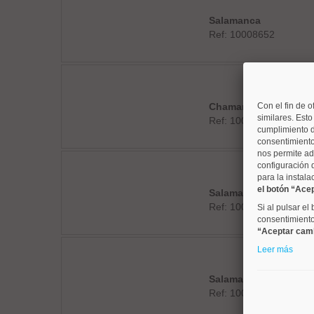
Salamanca
Ref: 10008652
Chamartín
Con el fin de o
similares. Est
Ref: 10008806
cumplimiento d
consentimiento
nos permite ad
configuración 
para la instala
el botón “Ace
Salamanca
Ref: 10008524
Si al pulsar el
consentimiento 
“Aceptar cam
Leer más
Salamanca
Ref: 10008869