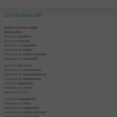
Lo más buscado
Valorar vivienda online
Vender piso
pisos en
chamberí
pisos en
moncloa
viviendas en
argüelles
viviendas en
tetuán
viviendas en
cuatro caminos
viviendas en
chamartín
pisos en
rios rosas
viviendas en
prosperidad
viviendas en
hispanoamerica
viviendas en
ciudad lineal
pisos en
salamanca
viviendas en
centro
viviendas en
sol
pisos en
ciudad jardín
viviendas en
retiro
viviendas en
arganzuela
viviendas en
alonso martinez
viviendas en
arturo soria