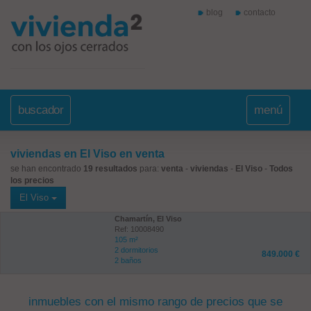
blog
contacto
buscador
menú
viviendas en El Viso en venta
se han encontrado
19 resultados
para:
venta
-
viviendas
-
El Viso
-
Todos
los precios
El Viso
Chamartín, El Viso
Ref: 10008490
105 m²
2 dormitorios
849.000 €
2 baños
inmuebles con el mismo rango de precios que se