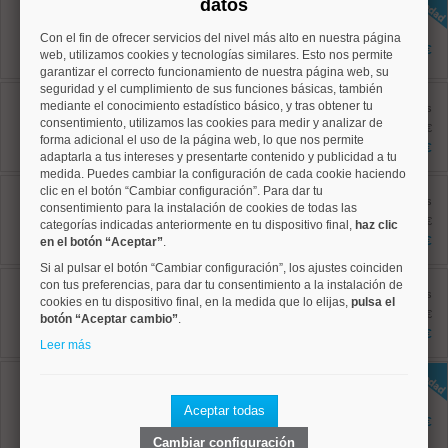
datos
Ref: 10008958
110 m²
Con el fin de ofrecer servicios del nivel más alto en nuestra página
3 dormitorios
995.000 €
web, utilizamos cookies y tecnologías similares. Esto nos permite
3 baños
garantizar el correcto funcionamiento de nuestra página web, su
seguridad y el cumplimiento de sus funciones básicas, también
Salamanca, Goya
mediante el conocimiento estadístico básico, y tras obtener tu
Ref: 10008869
antes
consentimiento, utilizamos las cookies para medir y analizar de
122 m²
1.195.000 €
4 dormitorios
forma adicional el uso de la página web, lo que nos permite
1.090.000 €
2 baños
adaptarla a tus intereses y presentarte contenido y publicidad a tu
medida. Puedes cambiar la configuración de cada cookie haciendo
Chamartín, Castilla
clic en el botón “Cambiar configuración”. Para dar tu
Ref: 10008919
antes
consentimiento para la instalación de cookies de todas las
183 m²
1.300.000 €
categorías indicadas anteriormente en tu dispositivo final,
haz clic
4 dormitorios
1.200.000 €
en el botón “Aceptar”
.
3 baños
Si al pulsar el botón “Cambiar configuración”, los ajustes coinciden
Salamanca, Goya
con tus preferencias, para dar tu consentimiento a la instalación de
Ref: 10008652
antes
cookies en tu dispositivo final, en la medida que lo elijas,
pulsa el
151 m²
1.709.000 €
botón “Aceptar cambio”
.
4 dormitorios
1.295.000 €
2 baños
Leer más
Chamartín, Hispanoamerica
Ref: 10008956
152 m²
Aceptar todas
4 dormitorios
1.295.500 €
2 baños
Cambiar configuración