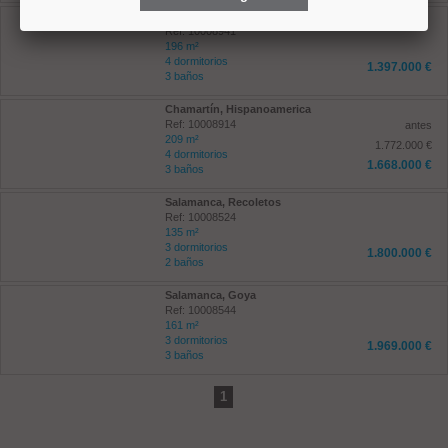
Chamartín, Prosperidad
Ref: 10008941
196 m²
4 dormitorios
1.397.000 €
3 baños
Chamartín, Hispanoamerica
Ref: 10008914
antes
209 m²
1.772.000 €
4 dormitorios
1.668.000 €
3 baños
Salamanca, Recoletos
Ref: 10008524
135 m²
3 dormitorios
1.800.000 €
2 baños
Salamanca, Goya
Ref: 10008544
161 m²
3 dormitorios
1.969.000 €
3 baños
1