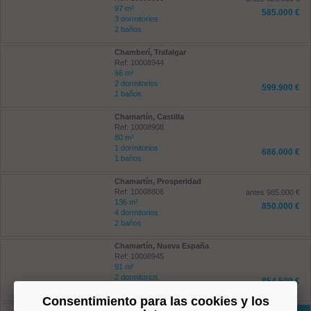
97 m²
585.000 €
3 dormitorios
2 baños
Chamberí, Trafalgar
Ref: 10008944
66 m²
2 dormitorios
599.900 €
1 baños
Chamartín, Castilla
Ref: 10008908
80 m²
1 dormitorios
686.000 €
1 baños
Chamartín, Prosperidad
Ref: 10008806
antes 985.000 €
136 m²
850.000 €
4 dormitorios
2 baños
Chamartín, Nueva España
Ref: 10008945
91 m²
2 dormitorios
854.500 €
2 baños
Consentimiento para las cookies y los
Chamartín, Hispanoamerica