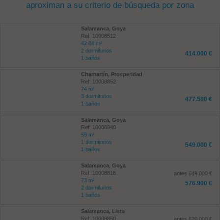
aproximan a su criterio de búsqueda por zona
Salamanca, Goya
Ref: 10008512
42.84 m²
2 dormitorios
414.000 €
1 baños
Chamartín, Prosperidad
Ref: 10008852
74 m²
3 dormitorios
477.500 €
1 baños
Salamanca, Goya
Ref: 10008940
59 m²
1 dormitorios
549.000 €
1 baños
Salamanca, Goya
Ref: 10008816
antes 649.000 €
73 m²
576.900 €
2 dormitorios
1 baños
Salamanca, Lista
Ref: 10008850
antes 620.000 €