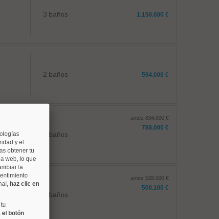
3 baños
1.150.000 €
2 baños
594.000 €
antes 834.000 €
788.000 €
nologías
2 baños
idad y el
as obtener tu
na web, lo que
ambiar la
sentimiento
antes 528.000 €
nal,
haz clic en
500.100 €
1 baños
 tu
 el botón