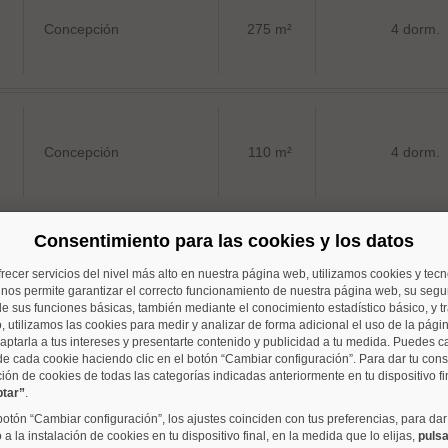
Concepción
275 m²
4 dorm.
Concepción
110 m²
4 dorm.
Consentimiento para las cookies y los datos
frecer servicios del nivel más alto en nuestra página web, utilizamos cookies y tec
Costillares
135 m²
3 dorm.
o nos permite garantizar el correcto funcionamiento de nuestra página web, su segur
e sus funciones básicas, también mediante el conocimiento estadístico básico, y tr
, utilizamos las cookies para medir y analizar de forma adicional el uso de la pági
aptarla a tus intereses y presentarte contenido y publicidad a tu medida. Puedes c
de cada cookie haciendo clic en el botón “Cambiar configuración”. Para dar tu con
ción de cookies de todas las categorías indicadas anteriormente en tu dispositivo fi
ptar”
.
Quintana
114 m²
3 dorm.
 botón “Cambiar configuración”, los ajustes coinciden con tus preferencias, para dar
a la instalación de cookies en tu dispositivo final, en la medida que lo elijas,
pulsa