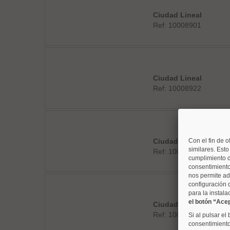
Ciudad Lineal
Ref: 10008901
Ciudad Lineal
Ref: 10008922
Ciudad Lineal
Con el fin de o
similares. Est
Ref: 10008896
cumplimiento d
consentimiento
nos permite ad
configuración 
para la instala
el botón “Ace
Ciudad Lineal
Ref: 10008932
Si al pulsar el
consentimiento 