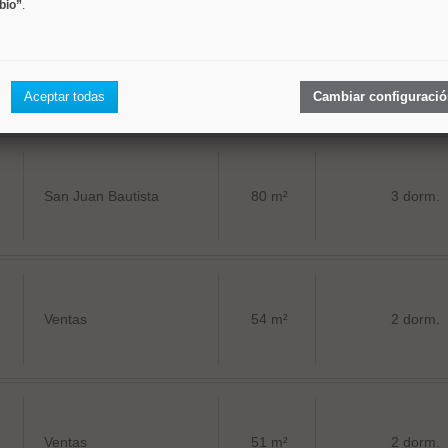
bio”
.
Quintana
310 m²
4 dorm.
Aceptar todas
Cambiar configuraci
San Juan Bautista
80 m²
3 dorm.
Ventas
54 m²
2 dorm.
Ventas
51 m²
2 dorm.