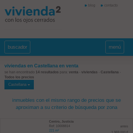
blog
contacto
buscador
menú
viviendas en Castellana en venta
se han encontrado
14 resultados
para:
venta
-
viviendas
-
Castellana
-
Todos los precios
Castellana
inmuebles con el mismo rango de precios que se
aproximan a su criterio de búsqueda por zona
Centro, Justicia
Ref: 10008814
antes
221 m²
1.969.000 €