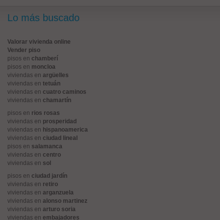
Lo más buscado
Valorar vivienda online
Vender piso
pisos en
chamberí
pisos en
moncloa
viviendas en
argüelles
viviendas en
tetuán
viviendas en
cuatro caminos
viviendas en
chamartín
pisos en
rios rosas
viviendas en
prosperidad
viviendas en
hispanoamerica
viviendas en
ciudad lineal
pisos en
salamanca
viviendas en
centro
viviendas en
sol
pisos en
ciudad jardín
viviendas en
retiro
viviendas en
arganzuela
viviendas en
alonso martinez
viviendas en
arturo soria
viviendas en
embajadores