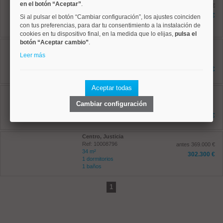
en el botón “Aceptar”
.
Ref: 10008816
antes 649.000 €
73 m²
576.900 €
Si al pulsar el botón “Cambiar configuración”, los ajustes coinciden
2 dormitorios
con tus preferencias, para dar tu consentimiento a la instalación de
1 baños
cookies en tu dispositivo final, en la medida que lo elijas,
pulsa el
botón “Aceptar cambio”
.
Salamanca, Goya
Ref: 10008940
Leer más
59 m²
1 dormitorios
549.000 €
1 baños
Aceptar todas
Salamanca, Goya
Ref: 10008512
Cambiar configuración
42.84 m²
2 dormitorios
414.000 €
1 baños
Centro, Justicia
Ref: 10008796
antes 369.000 €
34 m²
302.300 €
1 dormitorios
1 baños
1