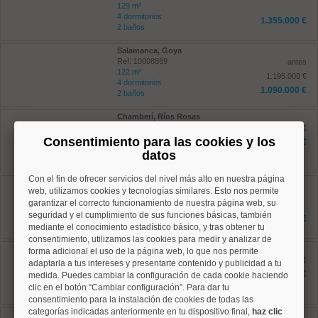
129 m²
4 dormitorios
1.355.000 €
2 baños
Salamanca, Goya
Ref: 10008869
antes
122 m²
1.195.000 €
4 dormitorios
1.090.000 €
2 baños
Chamberí, Ríos Rosas
Ref: 10008786
antes 739.000 €
112 m²
Consentimiento para las cookies y los
678.000 €
2 dormitorios
datos
2 baños
Con el fin de ofrecer servicios del nivel más alto en nuestra página
Chamartín, El Viso
web, utilizamos cookies y tecnologías similares. Esto nos permite
Ref: 10008490
garantizar el correcto funcionamiento de nuestra página web, su
105 m²
seguridad y el cumplimiento de sus funciones básicas, también
2 dormitorios
849.000 €
2 baños
mediante el conocimiento estadístico básico, y tras obtener tu
consentimiento, utilizamos las cookies para medir y analizar de
Salamanca, Lista
forma adicional el uso de la página web, lo que nos permite
Ref: 10008850
antes 620.000 €
adaptarla a tus intereses y presentarte contenido y publicidad a tu
97 m²
585.000 €
medida. Puedes cambiar la configuración de cada cookie haciendo
3 dormitorios
clic en el botón “Cambiar configuración”. Para dar tu
2 baños
consentimiento para la instalación de cookies de todas las
categorías indicadas anteriormente en tu dispositivo final,
haz clic
Salamanca, Goya