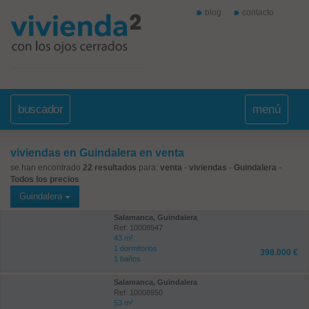
blog
contacto
buscador
menú
viviendas en Guindalera en venta
se han encontrado
22 resultados
para:
venta
-
viviendas
-
Guindalera
-
Todos los precios
Guindalera
Salamanca, Guindalera
Ref: 10008947
43 m²
1 dormitorios
398.000 €
1 baños
Salamanca, Guindalera
Ref: 10008950
53 m²