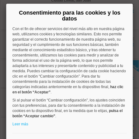
Ciudad Lineal, San Juan
Bautista
antes 393.000 €
Ref: 10008860
371.500 €
Consentimiento para las cookies y los
80 m²
datos
3 dormitorios
1 baños
Con el fin de ofrecer servicios del nivel más alto en nuestra página
web, utilizamos cookies y tecnologías similares. Esto nos permite
Salamanca, Lista
Ref: 10008850
antes 620.000 €
garantizar el correcto funcionamiento de nuestra página web, su
97 m²
seguridad y el cumplimiento de sus funciones básicas, también
585.000 €
3 dormitorios
mediante el conocimiento estadístico básico, y tras obtener tu
2 baños
consentimiento, utilizamos las cookies para medir y analizar de
forma adicional el uso de la página web, lo que nos permite
Ciudad Lineal, Concepción
adaptarla a tus intereses y presentarte contenido y publicidad a tu
Ref: 10008955
medida. Puedes cambiar la configuración de cada cookie haciendo
107 m²
clic en el botón “Cambiar configuración”. Para dar tu
4 dormitorios
537.900 €
consentimiento para la instalación de cookies de todas las
2 baños
categorías indicadas anteriormente en tu dispositivo final,
haz clic
Ciudad Lineal, Concepción
en el botón “Aceptar”
.
Ref: 10008922
Si al pulsar el botón “Cambiar configuración”, los ajustes coinciden
110 m²
con tus preferencias, para dar tu consentimiento a la instalación de
4 dormitorios
594.000 €
2 baños
cookies en tu dispositivo final, en la medida que lo elijas,
pulsa el
botón “Aceptar cambio”
.
Salamanca, Goya
Leer más
Ref: 10008869
antes
122 m²
1.195.000 €
4 dormitorios
1.090.000 €