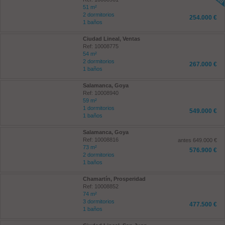
51 m²
2 dormitorios
254.000 €
1 baños
Ciudad Lineal, Ventas
Ref: 10008775
54 m²
2 dormitorios
267.000 €
1 baños
Salamanca, Goya
Ref: 10008940
59 m²
1 dormitorios
549.000 €
1 baños
Salamanca, Goya
Ref: 10008816
antes 649.000 €
73 m²
576.900 €
2 dormitorios
1 baños
Chamartín, Prosperidad
Ref: 10008852
74 m²
3 dormitorios
477.500 €
1 baños