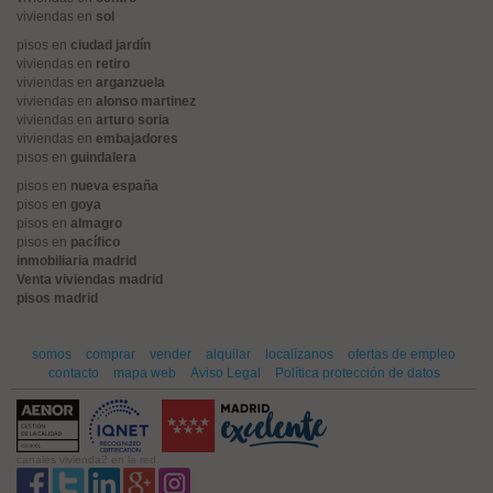
viviendas en
sol
pisos en
ciudad jardín
viviendas en
retiro
viviendas en
arganzuela
viviendas en
alonso martinez
viviendas en
arturo soria
viviendas en
embajadores
pisos en
guindalera
pisos en
nueva españa
pisos en
goya
pisos en
almagro
pisos en
pacífico
inmobiliaria madrid
Venta viviendas madrid
pisos madrid
somos
comprar
vender
alquilar
localízanos
ofertas de empleo
contacto
mapa web
Aviso Legal
Política protección de datos
canales vivienda2 en la red