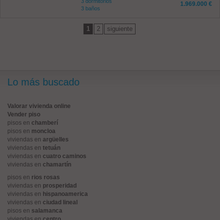
3 dormitorios
1.969.000 €
3 baños
1
2
siguiente
Lo más buscado
Valorar vivienda online
Vender piso
pisos en
chamberí
pisos en
moncloa
viviendas en
argüelles
viviendas en
tetuán
viviendas en
cuatro caminos
viviendas en
chamartín
pisos en
rios rosas
viviendas en
prosperidad
viviendas en
hispanoamerica
viviendas en
ciudad lineal
pisos en
salamanca
viviendas en
centro