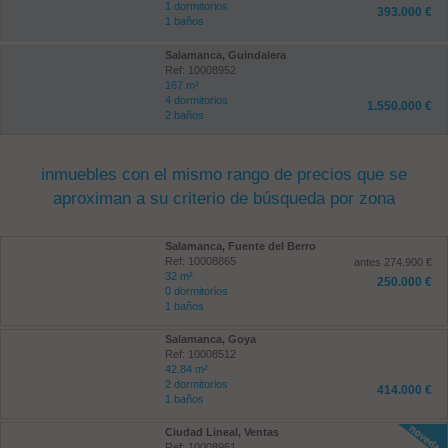
1 dormitorios
393.000 €
1 baños
Salamanca, Guindalera
Ref: 10008952
167 m²
4 dormitorios
1.550.000 €
2 baños
inmuebles con el mismo rango de precios que se
aproximan a su criterio de búsqueda por zona
Salamanca, Fuente del Berro
Ref: 10008865
antes 274.900 €
32 m²
250.000 €
0 dormitorios
1 baños
Salamanca, Goya
Ref: 10008512
42.84 m²
2 dormitorios
414.000 €
1 baños
Ciudad Lineal, Ventas
Ref: 10008961