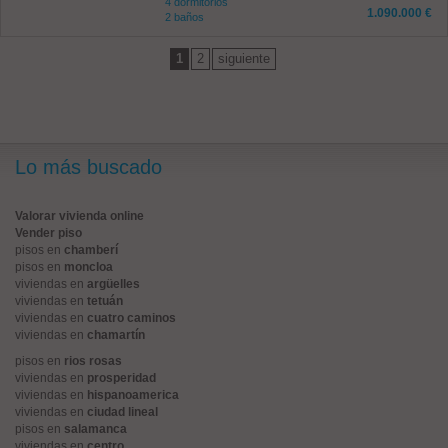
4 dormitorios
1.090.000 €
2 baños
1
2
siguiente
Lo más buscado
Valorar vivienda online
Vender piso
pisos en
chamberí
pisos en
moncloa
viviendas en
argüelles
viviendas en
tetuán
viviendas en
cuatro caminos
viviendas en
chamartín
pisos en
rios rosas
viviendas en
prosperidad
viviendas en
hispanoamerica
viviendas en
ciudad lineal
pisos en
salamanca
viviendas en
centro