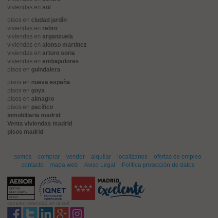
viviendas en
sol
pisos en
ciudad jardín
viviendas en
retiro
viviendas en
arganzuela
viviendas en
alonso martinez
viviendas en
arturo soria
viviendas en
embajadores
pisos en
guindalera
pisos en
nueva españa
pisos en
goya
pisos en
almagro
pisos en
pacífico
inmobiliaria madrid
Venta viviendas madrid
pisos madrid
somos
comprar
vender
alquilar
localízanos
ofertas de empleo
contacto
mapa web
Aviso Legal
Política protección de datos
canales vivienda2 en la red