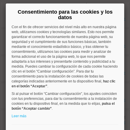
Ciudad Lineal, Concepción
Ref: 10008901
Consentimiento para las cookies y los
275 m²
datos
4 dormitorios
1.150.000 €
3 baños
Con el fin de ofrecer servicios del nivel más alto en nuestra página
web, utilizamos cookies y tecnologías similares. Esto nos permite
Ciudad Lineal, San Pascual
Ref: 10008724
garantizar el correcto funcionamiento de nuestra página web, su
125 m²
seguridad y el cumplimiento de sus funciones básicas, también
3 dormitorios
943.500 €
mediante el conocimiento estadístico básico, y tras obtener tu
2 baños
consentimiento, utilizamos las cookies para medir y analizar de
forma adicional el uso de la página web, lo que nos permite
Ciudad Lineal, Concepción
adaptarla a tus intereses y presentarte contenido y publicidad a tu
Ref: 10008922
medida. Puedes cambiar la configuración de cada cookie haciendo
110 m²
clic en el botón “Cambiar configuración”. Para dar tu
4 dormitorios
594.000 €
consentimiento para la instalación de cookies de todas las
2 baños
categorías indicadas anteriormente en tu dispositivo final,
haz clic
Ciudad Lineal, Ventas
en el botón “Aceptar”
.
Ref: 10008775
Si al pulsar el botón “Cambiar configuración”, los ajustes coinciden
54 m²
con tus preferencias, para dar tu consentimiento a la instalación de
2 dormitorios
267.000 €
1 baños
cookies en tu dispositivo final, en la medida que lo elijas,
pulsa el
botón “Aceptar cambio”
.
Salamanca, Goya
Leer más
Ref: 10008816
antes 649.000 €
73 m²
576.900 €
2 dormitorios