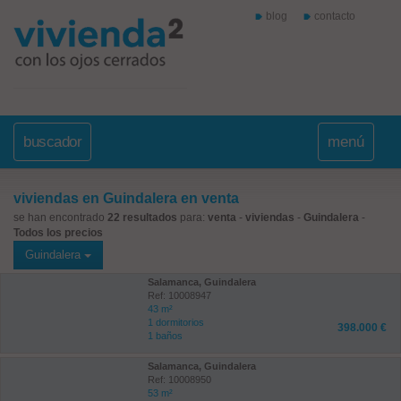
blog
contacto
buscador
menú
viviendas en Guindalera en venta
se han encontrado
22 resultados
para:
venta
-
viviendas
-
Guindalera
-
Todos los precios
Guindalera
Salamanca, Guindalera
Ref: 10008947
43 m²
1 dormitorios
398.000 €
1 baños
Salamanca, Guindalera
Ref: 10008950
53 m²