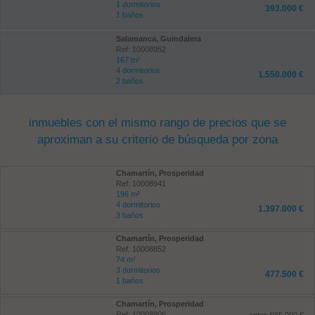
1 dormitorios
393.000 €
1 baños
Salamanca, Guindalera
Ref: 10008952
167 m²
4 dormitorios
1.550.000 €
2 baños
inmuebles con el mismo rango de precios que se
aproximan a su criterio de búsqueda por zona
Chamartín, Prosperidad
Ref: 10008941
196 m²
4 dormitorios
1.397.000 €
3 baños
Chamartín, Prosperidad
Ref: 10008852
74 m²
3 dormitorios
477.500 €
1 baños
Chamartín, Prosperidad
Ref: 10008806