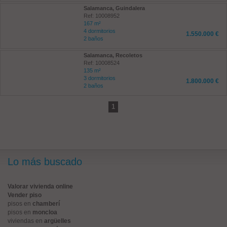
Salamanca, Guindalera
Ref: 10008952
167 m²
4 dormitorios
1.550.000 €
2 baños
Salamanca, Recoletos
Ref: 10008524
135 m²
3 dormitorios
1.800.000 €
2 baños
1
Lo más buscado
Valorar vivienda online
Vender piso
pisos en
chamberí
pisos en
moncloa
viviendas en
argüelles