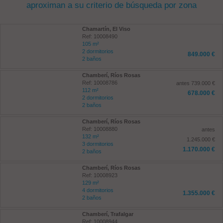
aproximan a su criterio de búsqueda por zona
Chamartín, El Viso
Ref: 10008490
105 m²
2 dormitorios
849.000 €
2 baños
Chamberí, Ríos Rosas
Ref: 10008786
antes 739.000 €
112 m²
678.000 €
2 dormitorios
2 baños
Chamberí, Ríos Rosas
Ref: 10008880
antes
132 m²
1.245.000 €
3 dormitorios
1.170.000 €
2 baños
Chamberí, Ríos Rosas
Ref: 10008923
129 m²
4 dormitorios
1.355.000 €
2 baños
Chamberí, Trafalgar
Ref: 10008944