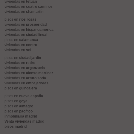
viviendas en
tetuán
viviendas en
cuatro caminos
viviendas en
chamartín
pisos en
rios rosas
viviendas en
prosperidad
viviendas en
hispanoamerica
viviendas en
ciudad lineal
pisos en
salamanca
viviendas en
centro
viviendas en
sol
pisos en
ciudad jardín
viviendas en
retiro
viviendas en
arganzuela
viviendas en
alonso martinez
viviendas en
arturo soria
viviendas en
embajadores
pisos en
guindalera
pisos en
nueva españa
pisos en
goya
pisos en
almagro
pisos en
pacífico
inmobiliaria madrid
Venta viviendas madrid
pisos madrid