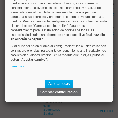
mediante el conocimiento estadístico básico, y tras obtener tu
Ref: 10008652
antes
consentimiento, utilizamos las cookies para medir y analizar de
151 m²
1.709.000 €
4 dormitorios
forma adicional el uso de la página web, lo que nos permite
1.295.000 €
2 baños
adaptarla a tus intereses y presentarte contenido y publicidad a tu
medida. Puedes cambiar la configuración de cada cookie haciendo
Salamanca, Goya
clic en el botón “Cambiar configuración”. Para dar tu
Ref: 10008816
antes 649.000 €
consentimiento para la instalación de cookies de todas las
73 m²
576.900 €
categorías indicadas anteriormente en tu dispositivo final,
haz clic
2 dormitorios
en el botón “Aceptar”
.
1 baños
Si al pulsar el botón “Cambiar configuración”, los ajustes coinciden
Salamanca, Goya
con tus preferencias, para dar tu consentimiento a la instalación de
Ref: 10008869
antes
cookies en tu dispositivo final, en la medida que lo elijas,
pulsa el
122 m²
1.195.000 €
botón “Aceptar cambio”
.
4 dormitorios
1.090.000 €
2 baños
Leer más
Salamanca, Guindalera
Ref: 10008947
43 m²
Aceptar todas
1 dormitorios
398.000 €
1 baños
Cambiar configuración
Salamanca, Guindalera
Ref: 10008950
53 m²
1 dormitorios
393.000 €
1 baños