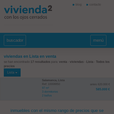
blog
contacto
buscador
menú
viviendas en Lista en venta
se han encontrado
17 resultados
para:
venta
-
viviendas
-
Lista
-
Todos los
precios
Lista
Salamanca, Lista
Ref: 10008850
antes 620.000 €
97 m²
585.000 €
3 dormitorios
2 baños
inmuebles con el mismo rango de precios que se