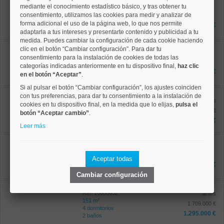
mediante el conocimiento estadístico básico, y tras obtener tu
Ref: 10008524
consentimiento, utilizamos las cookies para medir y analizar de
135 m²
3 dormitorios
forma adicional el uso de la página web, lo que nos permite
1.800.000 €
2 baños
adaptarla a tus intereses y presentarte contenido y publicidad a tu
medida. Puedes cambiar la configuración de cada cookie haciendo
Salamanca, Goya
clic en el botón “Cambiar configuración”. Para dar tu
Ref: 10008544
consentimiento para la instalación de cookies de todas las
161 m²
categorías indicadas anteriormente en tu dispositivo final,
haz clic
3 dormitorios
1.969.000 €
en el botón “Aceptar”
.
3 baños
Si al pulsar el botón “Cambiar configuración”, los ajustes coinciden
Chamberí, Ríos Rosas
con tus preferencias, para dar tu consentimiento a la instalación de
Ref: 10008880
antes
cookies en tu dispositivo final, en la medida que lo elijas,
pulsa el
132 m²
1.245.000 €
botón “Aceptar cambio”
.
3 dormitorios
1.170.000 €
2 baños
Leer más
Salamanca, Guindalera
Ref: 10008952
167 m²
Aceptar todas
4 dormitorios
1.550.000 €
2 baños
Cambiar configuración
Salamanca, Goya
Ref: 10008652
antes
151 m²
1.709.000 €
4 dormitorios
1.295.000 €
2 baños