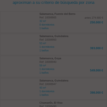
aproximan a su criterio de búsqueda por zona
Salamanca, Fuente del Berro
Ref: 10008865
antes 274.900 €
32 m²
250.000 €
0 dormitorios
1 baños
Salamanca, Guindalera
Ref: 10008950
53 m²
1 dormitorios
393.000 €
1 baños
Salamanca, Goya
Ref: 10008940
59 m²
1 dormitorios
549.000 €
1 baños
Salamanca, Guindalera
Ref: 10008947
43 m²
1 dormitorios
398.000 €
1 baños
Chamartín, El Viso
Ref: 10008490