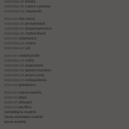
viviendas en
tetuán
viviendas en
cuatro caminos
viviendas en
chamartín
pisos en
rios rosas
viviendas en
prosperidad
viviendas en
hispanoamerica
viviendas en
ciudad lineal
pisos en
salamanca
viviendas en
centro
viviendas en
sol
pisos en
ciudad jardín
viviendas en
retiro
viviendas en
arganzuela
viviendas en
alonso martinez
viviendas en
arturo soria
viviendas en
embajadores
pisos en
guindalera
pisos en
nueva españa
pisos en
goya
pisos en
almagro
pisos en
pacífico
inmobiliaria madrid
Venta viviendas madrid
pisos madrid