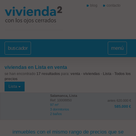
blog
contacto
buscador
menú
viviendas en Lista en venta
se han encontrado
17 resultados
para:
venta
-
viviendas
-
Lista
-
Todos los
precios
Lista
Salamanca, Lista
Ref: 10008850
antes 620.000 €
97 m²
585.000 €
3 dormitorios
2 baños
inmuebles con el mismo rango de precios que se