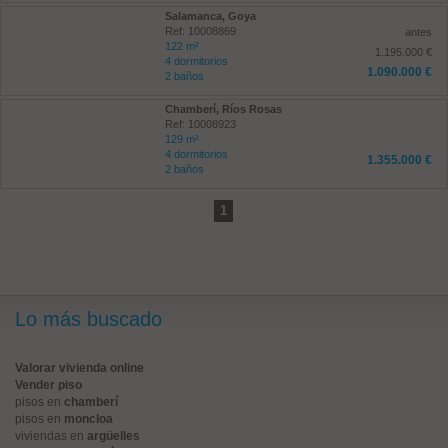
Salamanca, Goya
Ref: 10008869
antes
122 m²
1.195.000 €
4 dormitorios
1.090.000 €
2 baños
Chamberí, Ríos Rosas
Ref: 10008923
129 m²
4 dormitorios
1.355.000 €
2 baños
1
Lo más buscado
Valorar vivienda online
Vender piso
pisos en
chamberí
pisos en
moncloa
viviendas en
argüelles