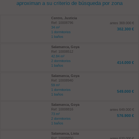
aproximan a su criterio de búsqueda por zona
Centro, Justicia
Ref: 10008796
antes 369.000 €
34 m²
302.300 €
1 dormitorios
1 baños
Salamanca, Goya
Ref: 10008512
42.84 m²
2 dormitorios
414.000 €
1 baños
Salamanca, Goya
Ref: 10008940
59 m²
1 dormitorios
549.000 €
1 baños
Salamanca, Goya
Ref: 10008816
antes 649.000 €
73 m²
576.900 €
2 dormitorios
1 baños
Salamanca, Lista
Ref: 10008850
antes 620.000 €