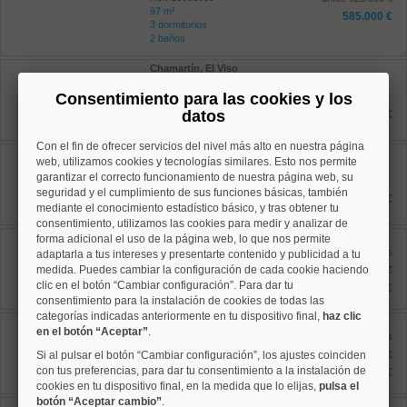
97 m²
585.000 €
3 dormitorios
2 baños
Chamartín, El Viso
Ref: 10008490
Consentimiento para las cookies y los
105 m²
2 dormitorios
datos
849.000 €
2 baños
Con el fin de ofrecer servicios del nivel más alto en nuestra página
Chamartín, Nueva España
web, utilizamos cookies y tecnologías similares. Esto nos permite
Ref: 10008945
garantizar el correcto funcionamiento de nuestra página web, su
91 m²
seguridad y el cumplimiento de sus funciones básicas, también
2 dormitorios
854.500 €
mediante el conocimiento estadístico básico, y tras obtener tu
2 baños
consentimiento, utilizamos las cookies para medir y analizar de
Salamanca, Goya
forma adicional el uso de la página web, lo que nos permite
Ref: 10008869
antes
adaptarla a tus intereses y presentarte contenido y publicidad a tu
122 m²
medida. Puedes cambiar la configuración de cada cookie haciendo
1.195.000 €
4 dormitorios
clic en el botón “Cambiar configuración”. Para dar tu
1.090.000 €
2 baños
consentimiento para la instalación de cookies de todas las
categorías indicadas anteriormente en tu dispositivo final,
haz clic
Salamanca, Goya
en el botón “Aceptar”
.
Ref: 10008652
antes
151 m²
Si al pulsar el botón “Cambiar configuración”, los ajustes coinciden
1.709.000 €
4 dormitorios
con tus preferencias, para dar tu consentimiento a la instalación de
1.295.000 €
2 baños
cookies en tu dispositivo final, en la medida que lo elijas,
pulsa el
botón “Aceptar cambio”
.
Centro, Justicia