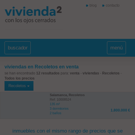
blog
contacto
buscador
menú
viviendas en Recoletos en venta
se han encontrado
12 resultados
para:
venta
-
viviendas
-
Recoletos
-
Todos los precios
Recoletos
Salamanca, Recoletos
Ref: 10008524
135 m²
3 dormitorios
1.800.000 €
2 baños
inmuebles con el mismo rango de precios que se