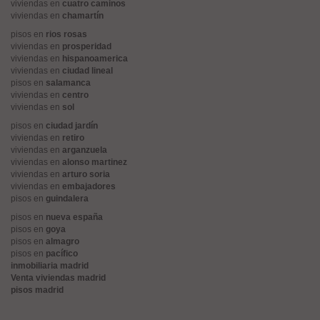
viviendas en
cuatro caminos
viviendas en
chamartín
pisos en
rios rosas
viviendas en
prosperidad
viviendas en
hispanoamerica
viviendas en
ciudad lineal
pisos en
salamanca
viviendas en
centro
viviendas en
sol
pisos en
ciudad jardín
viviendas en
retiro
viviendas en
arganzuela
viviendas en
alonso martinez
viviendas en
arturo soria
viviendas en
embajadores
pisos en
guindalera
pisos en
nueva españa
pisos en
goya
pisos en
almagro
pisos en
pacífico
inmobiliaria madrid
Venta viviendas madrid
pisos madrid