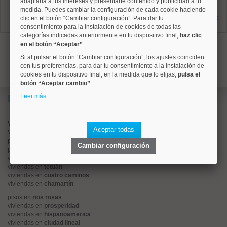
Ref: 10008949
adaptarla a tus intereses y presentarte contenido y publicidad a tu
32 m²
medida. Puedes cambiar la configuración de cada cookie haciendo
0 dormitorios
clic en el botón “Cambiar configuración”. Para dar tu
84.000 €
0 baños
consentimiento para la instalación de cookies de todas las
categorías indicadas anteriormente en tu dispositivo final,
haz clic
1
en el botón “Aceptar”
.
Si al pulsar el botón “Cambiar configuración”, los ajustes coinciden
con tus preferencias, para dar tu consentimiento a la instalación de
cookies en tu dispositivo final, en la medida que lo elijas,
pulsa el
botón “Aceptar cambio”
.
Leer más
Lo más buscado
Valorar vivienda online
Aceptar todas
Vender piso
pisos en
chamberí
Cambiar configuración
pisos en
moncloa
viviendas en
argüelles
viviendas en
tetuán
viviendas en
cuatro caminos
viviendas en
chamartín
pisos en
rios rosas
viviendas en
prosperidad
viviendas en
hispanoamerica
viviendas en
ciudad lineal