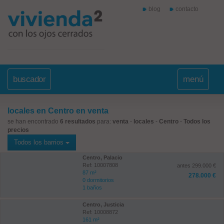
blog
contacto
buscador
menú
locales en Centro en venta
se han encontrado
6 resultados
para:
venta
-
locales
-
Centro
-
Todos los
precios
Todos los barrios
Centro, Palacio
Ref: 10007808
antes 299.000 €
87 m²
278.000 €
0 dormitorios
1 baños
Centro, Justicia
Ref: 10008872
161 m²