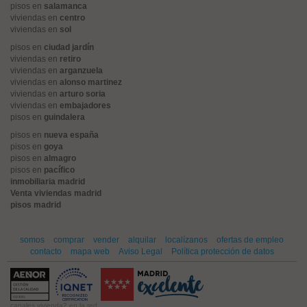
pisos en
salamanca
viviendas en
centro
viviendas en
sol
pisos en
ciudad jardín
viviendas en
retiro
viviendas en
arganzuela
viviendas en
alonso martinez
viviendas en
arturo soria
viviendas en
embajadores
pisos en
guindalera
pisos en
nueva españa
pisos en
goya
pisos en
almagro
pisos en
pacífico
inmobiliaria madrid
Venta viviendas madrid
pisos madrid
somos
comprar
vender
alquilar
localízanos
ofertas de empleo
contacto
mapa web
Aviso Legal
Política protección de datos
canales vivienda2 en la red