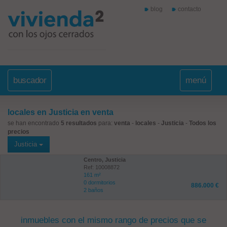
blog
contacto
buscador
menú
locales en Justicia en venta
se han encontrado
5 resultados
para:
venta
-
locales
-
Justicia
-
Todos los
precios
Justicia
Centro, Justicia
Ref: 10008872
161 m²
0 dormitorios
886.000 €
2 baños
inmuebles con el mismo rango de precios que se