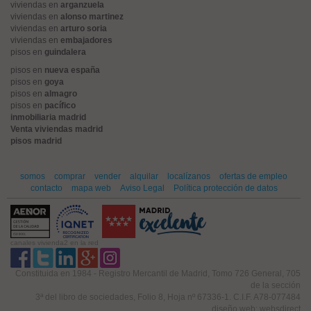
viviendas en
arganzuela
viviendas en
alonso martinez
viviendas en
arturo soria
viviendas en
embajadores
pisos en
guindalera
pisos en
nueva españa
pisos en
goya
pisos en
almagro
pisos en
pacífico
inmobiliaria madrid
Venta viviendas madrid
pisos madrid
somos
comprar
vender
alquilar
localízanos
ofertas de empleo
contacto
mapa web
Aviso Legal
Política protección de datos
canales vivienda2 en la red
Constituida en 1984 - Registro Mercantil de Madrid, Tomo 726 General, 705
de la sección
3ª del libro de sociedades, Folio 8, Hoja nº 67336-1. C.I.F. A78-077484
diseño web: websdirect