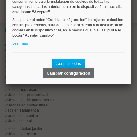
consentimiento para la instalación de cookies de todas las
categorías indicadas anteriormente en tu dispositivo final,
haz clic
en el botón “Aceptar”
.
Si al pulsar el botón “Cambiar configuración”, los ajustes coinciden
con tus preferencias, para dar tu consentimiento a la instalación de
Lo más buscado
cookies en tu dispositivo final, en la medida que lo elijas,
pulsa el
botón “Aceptar cambio”
.
Leer más
Valorar vivienda online
Vender piso
pisos en
chamberí
pisos en
moncloa
Aceptar todas
viviendas en
argüelles
viviendas en
tetuán
Cambiar configuración
viviendas en
cuatro caminos
viviendas en
chamartín
pisos en
rios rosas
viviendas en
prosperidad
viviendas en
hispanoamerica
viviendas en
ciudad lineal
pisos en
salamanca
viviendas en
centro
viviendas en
sol
pisos en
ciudad jardín
viviendas en
retiro