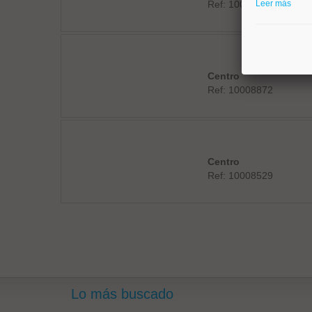
Ref: 10008042
Leer más
Centro
Ref: 10008872
Centro
Ref: 10008529
Lo más buscado