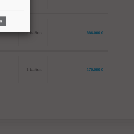
ón
2 baños
886.000 €
1 baños
170.000 €