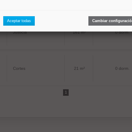
Aceptar todas
Cambiar configuraci
Justicia
161 m²
0 dorm.
Cortes
21 m²
0 dorm.
1