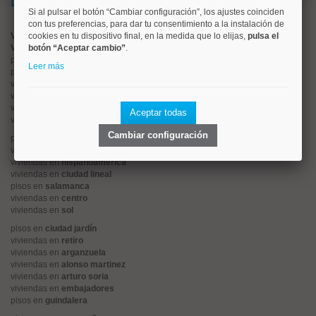
Lo más buscado
Si al pulsar el botón “Cambiar configuración”, los ajustes coinciden
con tus preferencias, para dar tu consentimiento a la instalación de
Valorar vivienda online
cookies en tu dispositivo final, en la medida que lo elijas,
pulsa el
Vender piso
botón “Aceptar cambio”
.
pisos en
chamberí
Leer más
pisos en
moncloa
viviendas en
argüelles
viviendas en
tetuán
viviendas en
cuatro caminos
Aceptar todas
viviendas en
chamartín
Cambiar configuración
pisos en
rios rosas
viviendas en
prosperidad
viviendas en
hispanoamerica
viviendas en
ciudad lineal
pisos en
salamanca
viviendas en
centro
viviendas en
sol
pisos en
ciudad jardín
viviendas en
retiro
viviendas en
arganzuela
viviendas en
alonso martinez
viviendas en
arturo soria
viviendas en
embajadores
pisos en
guindalera