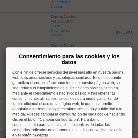
0 dormitorios
1 baños
Centro, Justicia
Ref: 10008872
161 m²
0 dormitorios
886.000 €
2 baños
Centro, Cortes
Ref: 10008529
21 m²
Consentimiento para las cookies y los
0 dormitorios
170.000 €
datos
1 baños
Con el fin de ofrecer servicios del nivel más alto en nuestra página
Centro, Palacio
web, utilizamos cookies y tecnologías similares. Esto nos permite
Ref: 10008844
garantizar el correcto funcionamiento de nuestra página web, su
76 m²
seguridad y el cumplimiento de sus funciones básicas, también
1 dormitorios
174.000 €
1 baños
mediante el conocimiento estadístico básico, y tras obtener tu
consentimiento, utilizamos las cookies para medir y analizar de
forma adicional el uso de la página web, lo que nos permite
1
adaptarla a tus intereses y presentarte contenido y publicidad a tu
medida. Puedes cambiar la configuración de cada cookie haciendo
clic en el botón “Cambiar configuración”. Para dar tu
consentimiento para la instalación de cookies de todas las
categorías indicadas anteriormente en tu dispositivo final,
haz clic
en el botón “Aceptar”
.