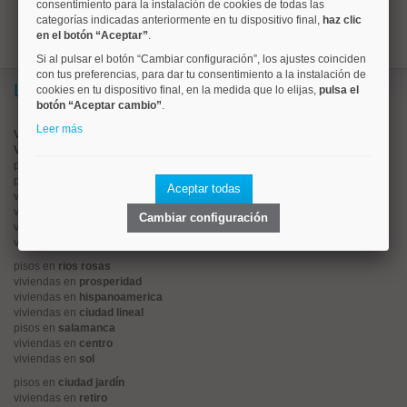
consentimiento para la instalación de cookies de todas las
categorías indicadas anteriormente en tu dispositivo final,
haz clic
en el botón “Aceptar”
.
Si al pulsar el botón “Cambiar configuración”, los ajustes coinciden
con tus preferencias, para dar tu consentimiento a la instalación de
Lo más buscado
cookies en tu dispositivo final, en la medida que lo elijas,
pulsa el
botón “Aceptar cambio”
.
Leer más
Valorar vivienda online
Vender piso
pisos en
chamberí
pisos en
moncloa
Aceptar todas
viviendas en
argüelles
viviendas en
tetuán
Cambiar configuración
viviendas en
cuatro caminos
viviendas en
chamartín
pisos en
rios rosas
viviendas en
prosperidad
viviendas en
hispanoamerica
viviendas en
ciudad lineal
pisos en
salamanca
viviendas en
centro
viviendas en
sol
pisos en
ciudad jardín
viviendas en
retiro