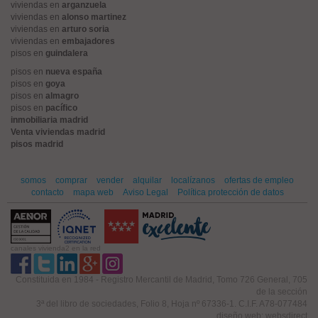
viviendas en
arganzuela
viviendas en
alonso martinez
viviendas en
arturo soria
viviendas en
embajadores
pisos en
guindalera
pisos en
nueva españa
pisos en
goya
pisos en
almagro
pisos en
pacífico
inmobiliaria madrid
Venta viviendas madrid
pisos madrid
somos
comprar
vender
alquilar
localízanos
ofertas de empleo
contacto
mapa web
Aviso Legal
Política protección de datos
canales vivienda2 en la red
Constituida en 1984 - Registro Mercantil de Madrid, Tomo 726 General, 705
de la sección
3ª del libro de sociedades, Folio 8, Hoja nº 67336-1. C.I.F. A78-077484
diseño web: websdirect