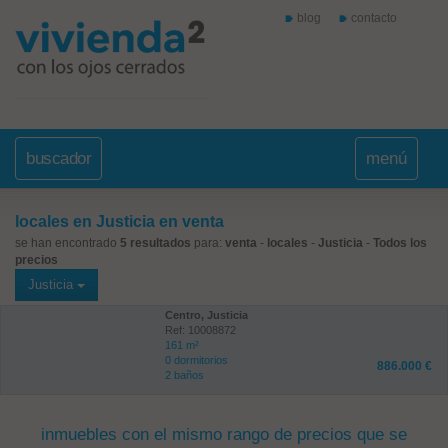
blog
contacto
buscador
menú
locales en Justicia en venta
se han encontrado
5 resultados
para:
venta
-
locales
-
Justicia
-
Todos los
precios
Justicia
Centro, Justicia
Ref: 10008872
161 m²
0 dormitorios
886.000 €
2 baños
inmuebles con el mismo rango de precios que se