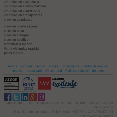
viviendas en
arganzuela
viviendas en
alonso martinez
viviendas en
arturo soria
viviendas en
embajadores
pisos en
guindalera
pisos en
nueva españa
pisos en
goya
pisos en
almagro
pisos en
pacífico
inmobiliaria madrid
Venta viviendas madrid
pisos madrid
somos
comprar
vender
alquilar
localízanos
ofertas de empleo
contacto
mapa web
Aviso Legal
Política protección de datos
canales vivienda2 en la red
Constituida en 1984 - Registro Mercantil de Madrid, Tomo 726 General, 705
de la sección
3ª del libro de sociedades, Folio 8, Hoja nº 67336-1. C.I.F. A78-077484
diseño web: websdirect