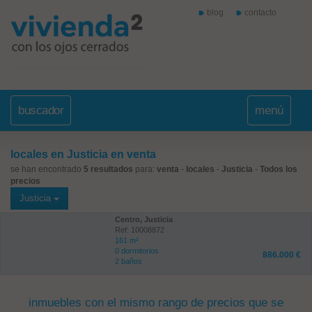
blog
contacto
buscador
menú
locales en Justicia en venta
se han encontrado
5 resultados
para:
venta
-
locales
-
Justicia
-
Todos los
precios
Justicia
Centro, Justicia
Ref: 10008872
161 m²
0 dormitorios
886.000 €
2 baños
inmuebles con el mismo rango de precios que se