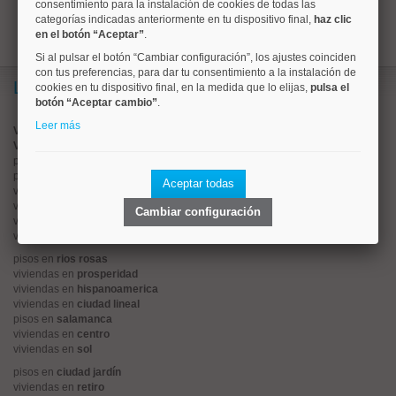
consentimiento para la instalación de cookies de todas las
categorías indicadas anteriormente en tu dispositivo final,
haz clic
en el botón “Aceptar”
.
Si al pulsar el botón “Cambiar configuración”, los ajustes coinciden
con tus preferencias, para dar tu consentimiento a la instalación de
Lo más buscado
cookies en tu dispositivo final, en la medida que lo elijas,
pulsa el
botón “Aceptar cambio”
.
Leer más
Valorar vivienda online
Vender piso
pisos en
chamberí
pisos en
moncloa
Aceptar todas
viviendas en
argüelles
viviendas en
tetuán
Cambiar configuración
viviendas en
cuatro caminos
viviendas en
chamartín
pisos en
rios rosas
viviendas en
prosperidad
viviendas en
hispanoamerica
viviendas en
ciudad lineal
pisos en
salamanca
viviendas en
centro
viviendas en
sol
pisos en
ciudad jardín
viviendas en
retiro