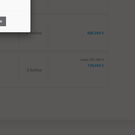
ón
2 baños
886.000 €
antes 891.000 €
739.000 €
3 baños