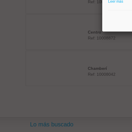
Ref: 10008529
Leer más
Centro
Ref: 10008872
Chamberí
Ref: 10008042
Lo más buscado