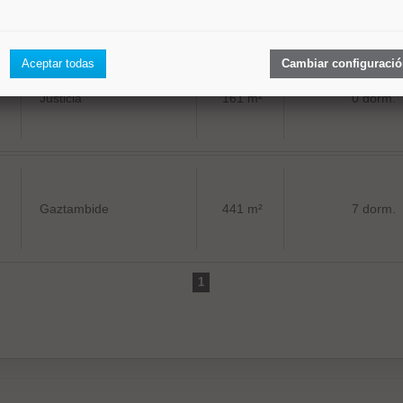
Aceptar todas
Cambiar configuraci
Justicia
161 m²
0 dorm.
Gaztambide
441 m²
7 dorm.
1