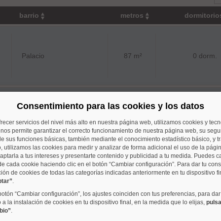
barrio
metros
dormitori
Palacio
87 m²
0 dorm.
Consentimiento para las cookies y los datos
Palacio
76 m²
1 dorm.
frecer servicios del nivel más alto en nuestra página web, utilizamos cookies y tec
o nos permite garantizar el correcto funcionamiento de nuestra página web, su segur
e sus funciones básicas, también mediante el conocimiento estadístico básico, y tr
, utilizamos las cookies para medir y analizar de forma adicional el uso de la pági
aptarla a tus intereses y presentarte contenido y publicidad a tu medida. Puedes c
de cada cookie haciendo clic en el botón “Cambiar configuración”. Para dar tu con
 mismo rango de precios que se aproximan a su criterio de 
ción de cookies de todas las categorías indicadas anteriormente en tu dispositivo fi
ptar”
.
 botón “Cambiar configuración”, los ajustes coinciden con tus preferencias, para dar
a la instalación de cookies en tu dispositivo final, en la medida que lo elijas,
pulsa
bio”
.
Cortes
21 m²
0 dorm.