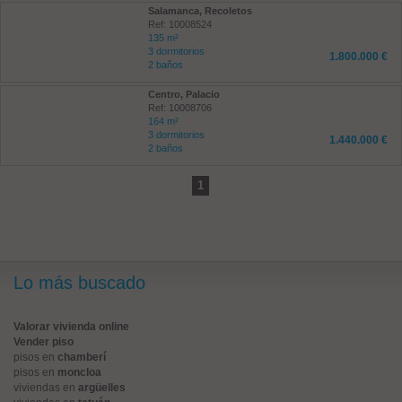
Salamanca, Recoletos
Ref: 10008524
135 m²
3 dormitorios
1.800.000 €
2 baños
Centro, Palacio
Ref: 10008706
164 m²
3 dormitorios
1.440.000 €
2 baños
1
Lo más buscado
Valorar vivienda online
Vender piso
pisos en
chamberí
pisos en
moncloa
viviendas en
argüelles