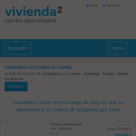
blog
contacto
buscador
menú
viviendas en Cortes en venta
se han encontrado
17 resultados
para:
venta
-
viviendas
-
Cortes
-
Todos
los precios
Cortes
inmuebles con el mismo rango de precios que se
aproximan a su criterio de búsqueda por zona
Centro, Universidad
Ref: 10008813
antes 379.000 €
42 m²
359.000 €