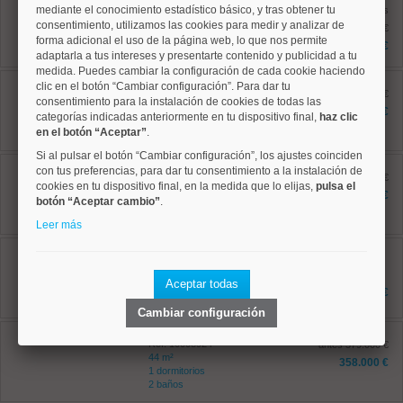
mediante el conocimiento estadístico básico, y tras obtener tu
Ref: 10008814
antes
221 m²
consentimiento, utilizamos las cookies para medir y analizar de
1.969.000 €
6 dormitorios
forma adicional el uso de la página web, lo que nos permite
1.650.000 €
2 baños
adaptarla a tus intereses y presentarte contenido y publicidad a tu
medida. Puedes cambiar la configuración de cada cookie haciendo
Centro, Embajadores
clic en el botón “Cambiar configuración”. Para dar tu
Ref: 10008881
antes 787.000 €
consentimiento para la instalación de cookies de todas las
95 m²
730.000 €
categorías indicadas anteriormente en tu dispositivo final,
haz clic
3 dormitorios
en el botón “Aceptar”
.
2 baños
Si al pulsar el botón “Cambiar configuración”, los ajustes coinciden
Centro, Universidad
con tus preferencias, para dar tu consentimiento a la instalación de
Ref: 10008882
antes 849.960 €
cookies en tu dispositivo final, en la medida que lo elijas,
pulsa el
118 m²
799.960 €
botón “Aceptar cambio”
.
5 dormitorios
2 baños
Leer más
Centro, Universidad
Ref: 10008920
92 m²
Aceptar todas
2 dormitorios
649.000 €
2 baños
Cambiar configuración
Centro, Universidad
Ref: 10008924
antes 379.000 €
44 m²
358.000 €
1 dormitorios
2 baños