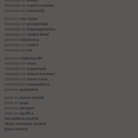
viviendas en
tetuán
viviendas en
cuatro caminos
viviendas en
chamartín
pisos en
rios rosas
viviendas en
prosperidad
viviendas en
hispanoamerica
viviendas en
ciudad lineal
pisos en
salamanca
viviendas en
centro
viviendas en
sol
pisos en
ciudad jardín
viviendas en
retiro
viviendas en
arganzuela
viviendas en
alonso martinez
viviendas en
arturo soria
viviendas en
embajadores
pisos en
guindalera
pisos en
nueva españa
pisos en
goya
pisos en
almagro
pisos en
pacífico
inmobiliaria madrid
Venta viviendas madrid
pisos madrid