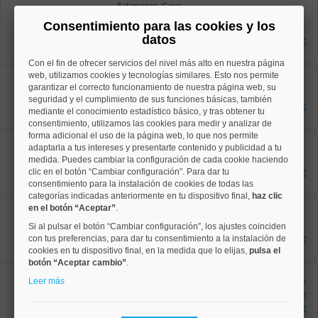
Salamanca, Goya
Ref: 10008544
Consentimiento para las cookies y los
161 m²
datos
3 dormitorios
1.969.000 €
3 baños
Con el fin de ofrecer servicios del nivel más alto en nuestra página
Salamanca, Recoletos
web, utilizamos cookies y tecnologías similares. Esto nos permite
Ref: 10008524
garantizar el correcto funcionamiento de nuestra página web, su
135 m²
seguridad y el cumplimiento de sus funciones básicas, también
3 dormitorios
1.800.000 €
mediante el conocimiento estadístico básico, y tras obtener tu
2 baños
consentimiento, utilizamos las cookies para medir y analizar de
forma adicional el uso de la página web, lo que nos permite
Salamanca, Guindalera
adaptarla a tus intereses y presentarte contenido y publicidad a tu
Ref: 10008952
medida. Puedes cambiar la configuración de cada cookie haciendo
167 m²
4 dormitorios
clic en el botón “Cambiar configuración”. Para dar tu
1.550.000 €
2 baños
consentimiento para la instalación de cookies de todas las
categorías indicadas anteriormente en tu dispositivo final,
haz clic
Chamberí, Ríos Rosas
en el botón “Aceptar”
.
Ref: 10008923
129 m²
Si al pulsar el botón “Cambiar configuración”, los ajustes coinciden
4 dormitorios
con tus preferencias, para dar tu consentimiento a la instalación de
1.355.000 €
2 baños
cookies en tu dispositivo final, en la medida que lo elijas,
pulsa el
botón “Aceptar cambio”
.
Salamanca, Goya
Leer más
Ref: 10008652
antes
151 m²
1.709.000 €
4 dormitorios
1.295.000 €
2 baños