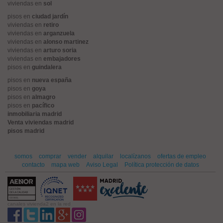
viviendas en
sol
pisos en
ciudad jardín
viviendas en
retiro
viviendas en
arganzuela
viviendas en
alonso martinez
viviendas en
arturo soria
viviendas en
embajadores
pisos en
guindalera
pisos en
nueva españa
pisos en
goya
pisos en
almagro
pisos en
pacífico
inmobiliaria madrid
Venta viviendas madrid
pisos madrid
somos
comprar
vender
alquilar
localízanos
ofertas de empleo
contacto
mapa web
Aviso Legal
Política protección de datos
canales vivienda2 en la red