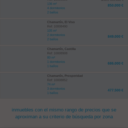
136 m²
850.000 €
4 dormitorios
2 baños
Chamartín, El Viso
Ref: 10008490
105 m²
2 dormitorios
849.000 €
2 baños
Chamartín, Castilla
Ref: 10008908
80 m²
1 dormitorios
686.000 €
1 baños
Chamartín, Prosperidad
Ref: 10008852
74 m²
3 dormitorios
477.500 €
1 baños
inmuebles con el mismo rango de precios que se
aproximan a su criterio de búsqueda por zona