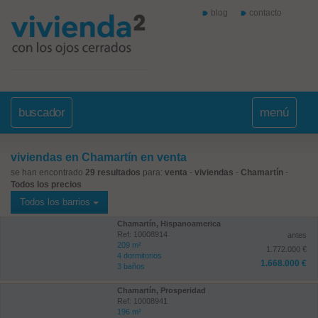
blog
contacto
buscador
menú
viviendas en Chamartín en venta
se han encontrado
29 resultados
para:
venta
-
viviendas
-
Chamartín
-
Todos los precios
Todos los barrios
Chamartín, Hispanoamerica
Ref: 10008914
antes
209 m²
1.772.000 €
4 dormitorios
1.668.000 €
3 baños
Chamartín, Prosperidad
Ref: 10008941
196 m²