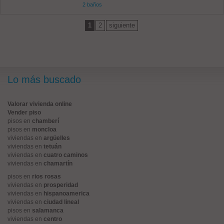
2 baños
1
2
siguiente
Lo más buscado
Valorar vivienda online
Vender piso
pisos en
chamberí
pisos en
moncloa
viviendas en
argüelles
viviendas en
tetuán
viviendas en
cuatro caminos
viviendas en
chamartín
pisos en
rios rosas
viviendas en
prosperidad
viviendas en
hispanoamerica
viviendas en
ciudad lineal
pisos en
salamanca
viviendas en
centro