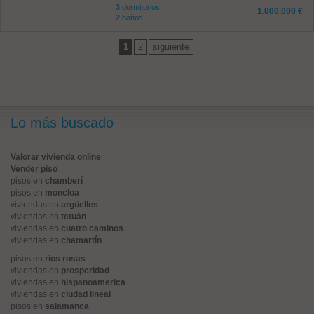
3 dormitorios
1.800.000 €
2 baños
1
2
siguiente
Lo más buscado
Valorar vivienda online
Vender piso
pisos en
chamberí
pisos en
moncloa
viviendas en
argüelles
viviendas en
tetuán
viviendas en
cuatro caminos
viviendas en
chamartín
pisos en
rios rosas
viviendas en
prosperidad
viviendas en
hispanoamerica
viviendas en
ciudad lineal
pisos en
salamanca