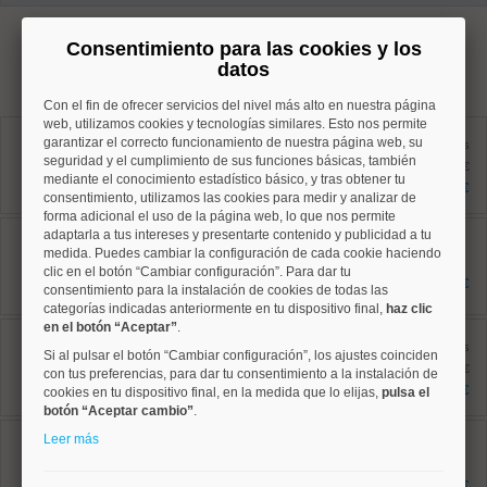
Consentimiento para las cookies y los
inmuebles con el mismo rango de precios que se
datos
aproximan a su criterio de búsqueda por zona
Con el fin de ofrecer servicios del nivel más alto en nuestra página
web, utilizamos cookies y tecnologías similares. Esto nos permite
Chamartín, Hispanoamerica
garantizar el correcto funcionamiento de nuestra página web, su
Ref: 10008914
antes
seguridad y el cumplimiento de sus funciones básicas, también
209 m²
1.772.000 €
4 dormitorios
mediante el conocimiento estadístico básico, y tras obtener tu
1.668.000 €
3 baños
consentimiento, utilizamos las cookies para medir y analizar de
forma adicional el uso de la página web, lo que nos permite
Chamartín, Prosperidad
adaptarla a tus intereses y presentarte contenido y publicidad a tu
Ref: 10008941
medida. Puedes cambiar la configuración de cada cookie haciendo
196 m²
clic en el botón “Cambiar configuración”. Para dar tu
4 dormitorios
1.397.000 €
consentimiento para la instalación de cookies de todas las
3 baños
categorías indicadas anteriormente en tu dispositivo final,
haz clic
en el botón “Aceptar”
.
Chamartín, Castilla
Ref: 10008919
antes
Si al pulsar el botón “Cambiar configuración”, los ajustes coinciden
183 m²
1.300.000 €
con tus preferencias, para dar tu consentimiento a la instalación de
4 dormitorios
1.200.000 €
cookies en tu dispositivo final, en la medida que lo elijas,
pulsa el
3 baños
botón “Aceptar cambio”
.
Salamanca, Guindalera
Leer más
Ref: 10008952
167 m²
4 dormitorios
1.550.000 €