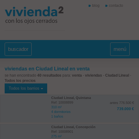
blog
contacto
buscador
menú
viviendas en Ciudad Lineal en venta
se han encontrado
40 resultados
para:
venta
-
viviendas
-
Ciudad Lineal
-
Todos los precios
Todos los barrios
Ciudad Lineal, Quintana
Ref: 10008899
antes 776.500 €
310 m²
739.000 €
4 dormitorios
1 baños
Ciudad Lineal, Concepción
Ref: 10008901
275 m²