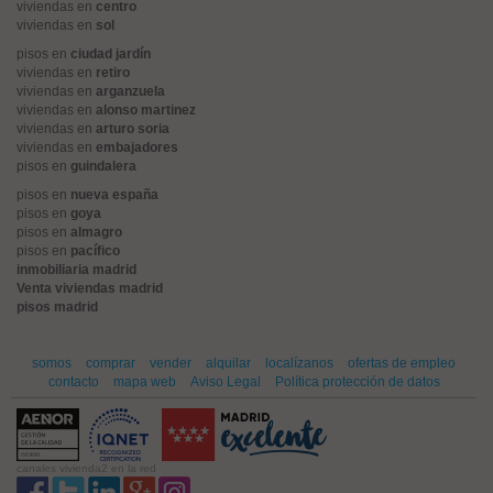
viviendas en
centro
viviendas en
sol
pisos en
ciudad jardín
viviendas en
retiro
viviendas en
arganzuela
viviendas en
alonso martinez
viviendas en
arturo soria
viviendas en
embajadores
pisos en
guindalera
pisos en
nueva españa
pisos en
goya
pisos en
almagro
pisos en
pacífico
inmobiliaria madrid
Venta viviendas madrid
pisos madrid
somos
comprar
vender
alquilar
localízanos
ofertas de empleo
contacto
mapa web
Aviso Legal
Política protección de datos
canales vivienda2 en la red