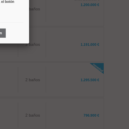
 el botón
1.200.000 €
3 baños
ón
3 baños
1.191.000 €
2 baños
1.295.500 €
2 baños
796.900 €