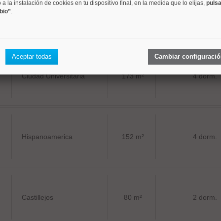
a la instalación de cookies en tu dispositivo final, en la medida que lo elijas,
pulsa
bio”
.
Castilla
183 m²
4 dorm.
Aceptar todas
Cambiar configuraci
Ciudad Universitaria
173 m²
4 dorm.
Hispanoamerica
152 m²
4 dorm.
Castillejos
80 m²
2 dorm.