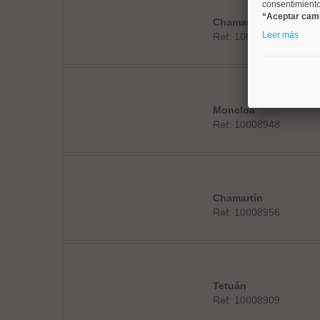
consentimiento 
“Aceptar cam
Chamartín
Leer más
Ref: 10008919
Moncloa
Ref: 10008948
Chamartín
Ref: 10008956
Tetuán
Ref: 10008909