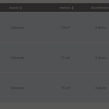
barrio
metros
dormitori
Valverde
74 m²
3 dorm.
Valverde
71 m²
3 dorm.
Valverde
76 m²
3 dorm.