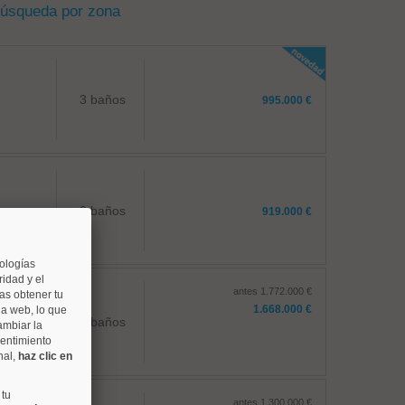
búsqueda por zona
3 baños
995.000 €
3 baños
919.000 €
nologías
idad y el
antes 1.772.000 €
as obtener tu
1.668.000 €
na web, lo que
3 baños
ambiar la
sentimiento
nal,
haz clic en
 tu
antes 1.300.000 €