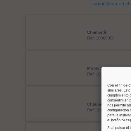
inmuebles con el
Chamartín
Ref: 10008958
Moncloa
Ref: 10008846
Con el fin de o
similares. Est
cumplimiento d
consentimiento
Chamartín
nos permite ad
Ref: 10008914
configuración 
para la instala
el botón “Ace
Si al pulsar el