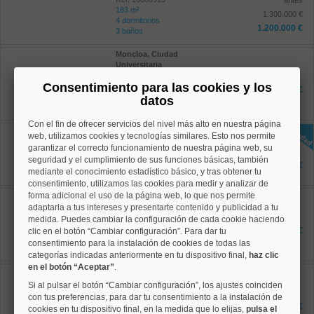
antes
183 m²
1.300.000 €
4 dormitorios
1.200.000 €
3 baños
Moncloa, Ciudad
Universitaria
Ref: 10008948
Consentimiento para las cookies y los
173 m²
1.191.000 €
4 dormitorios
datos
3 baños
Con el fin de ofrecer servicios del nivel más alto en nuestra página
Chamartín, Hispanoamerica
web, utilizamos cookies y tecnologías similares. Esto nos permite
Ref: 10008958
garantizar el correcto funcionamiento de nuestra página web, su
110 m²
seguridad y el cumplimiento de sus funciones básicas, también
3 dormitorios
995.000 €
mediante el conocimiento estadístico básico, y tras obtener tu
3 baños
consentimiento, utilizamos las cookies para medir y analizar de
forma adicional el uso de la página web, lo que nos permite
Moncloa, Ciudad
Universitaria
adaptarla a tus intereses y presentarte contenido y publicidad a tu
Ref: 10008846
medida. Puedes cambiar la configuración de cada cookie haciendo
197 m²
919.000 €
clic en el botón “Cambiar configuración”. Para dar tu
4 dormitorios
consentimiento para la instalación de cookies de todas las
3 baños
categorías indicadas anteriormente en tu dispositivo final,
haz clic
en el botón “Aceptar”
.
Tetuán, Castillejos
Ref: 10008909
Si al pulsar el botón “Cambiar configuración”, los ajustes coinciden
80 m²
con tus preferencias, para dar tu consentimiento a la instalación de
2 dormitorios
796.900 €
cookies en tu dispositivo final, en la medida que lo elijas,
pulsa el
2 baños