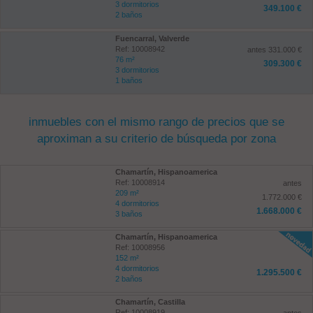
3 dormitorios
349.100 €
2 baños
Fuencarral, Valverde
Ref: 10008942
antes 331.000 €
76 m²
309.300 €
3 dormitorios
1 baños
inmuebles con el mismo rango de precios que se
aproximan a su criterio de búsqueda por zona
Chamartín, Hispanoamerica
Ref: 10008914
antes
209 m²
1.772.000 €
4 dormitorios
1.668.000 €
3 baños
Chamartín, Hispanoamerica
Ref: 10008956
152 m²
4 dormitorios
1.295.500 €
2 baños
Chamartín, Castilla
Ref: 10008919