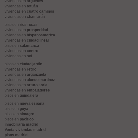
viviendas en
argüelles
viviendas en
tetuán
viviendas en
cuatro caminos
viviendas en
chamartín
pisos en
rios rosas
viviendas en
prosperidad
viviendas en
hispanoamerica
viviendas en
ciudad lineal
pisos en
salamanca
viviendas en
centro
viviendas en
sol
pisos en
ciudad jardín
viviendas en
retiro
viviendas en
arganzuela
viviendas en
alonso martinez
viviendas en
arturo soria
viviendas en
embajadores
pisos en
guindalera
pisos en
nueva españa
pisos en
goya
pisos en
almagro
pisos en
pacífico
inmobiliaria madrid
Venta viviendas madrid
pisos madrid