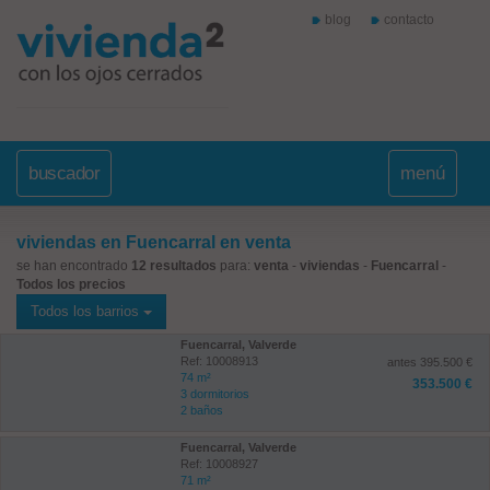
blog
contacto
buscador
menú
viviendas en Fuencarral en venta
se han encontrado
12 resultados
para:
venta
-
viviendas
-
Fuencarral
-
Todos los precios
Todos los barrios
Fuencarral, Valverde
Ref: 10008913
antes 395.500 €
74 m²
353.500 €
3 dormitorios
2 baños
Fuencarral, Valverde
Ref: 10008927
71 m²