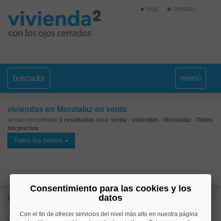
blog
contacto
buscador
menú
viviendas en Moratalaz en venta
se han encontrado
1 resultados
para:
venta
-
viviendas
-
Moratalaz
-
Todos
los precios
Todos los barrios
Consentimiento para las cookies y los
Lo más buscado
datos
Con el fin de ofrecer servicios del nivel más alto en nuestra página