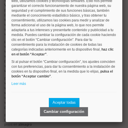
Valorar vivienda online
web, utilizamos cookies y tecnologías similares. Esto nos permite
Vender piso
garantizar el correcto funcionamiento de nuestra página web, su
pisos en
chamberí
seguridad y el cumplimiento de sus funciones básicas, también
pisos en
moncloa
mediante el conocimiento estadístico básico, y tras obtener tu
viviendas en
argüelles
consentimiento, utilizamos las cookies para medir y analizar de
viviendas en
tetuán
forma adicional el uso de la página web, lo que nos permite
viviendas en
cuatro caminos
adaptarla a tus intereses y presentarte contenido y publicidad a tu
viviendas en
chamartín
medida. Puedes cambiar la configuración de cada cookie haciendo
clic en el botón “Cambiar configuración”. Para dar tu
pisos en
rios rosas
consentimiento para la instalación de cookies de todas las
viviendas en
prosperidad
categorías indicadas anteriormente en tu dispositivo final,
haz clic
viviendas en
hispanoamerica
en el botón “Aceptar”
.
viviendas en
ciudad lineal
pisos en
salamanca
Si al pulsar el botón “Cambiar configuración”, los ajustes coinciden
viviendas en
centro
con tus preferencias, para dar tu consentimiento a la instalación de
viviendas en
sol
cookies en tu dispositivo final, en la medida que lo elijas,
pulsa el
botón “Aceptar cambio”
.
pisos en
ciudad jardín
viviendas en
retiro
Leer más
viviendas en
arganzuela
viviendas en
alonso martinez
viviendas en
arturo soria
Aceptar todas
viviendas en
embajadores
pisos en
guindalera
Cambiar configuración
pisos en
nueva españa
pisos en
goya
pisos en
almagro