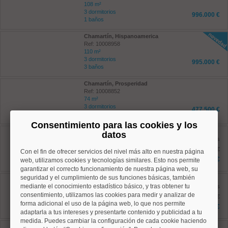
108 m²
3 dormitorios
996.000 €
1 baños
Chamartín, Hispanoamerica
Ref: 10008958
110 m²
3 dormitorios
995.000 €
3 baños
Chamartín, Prosperidad
Ref: 10008852
74 m²
3 dormitorios
477.500 €
1 baños
Consentimiento para las cookies y los
Chamberí, Ríos Rosas
datos
Ref: 10008880
antes
132 m²
1.245.000 €
Con el fin de ofrecer servicios del nivel más alto en nuestra página
3 dormitorios
1.170.000 €
web, utilizamos cookies y tecnologías similares. Esto nos permite
2 baños
garantizar el correcto funcionamiento de nuestra página web, su
seguridad y el cumplimiento de sus funciones básicas, también
Chamartín, Hispanoamerica
mediante el conocimiento estadístico básico, y tras obtener tu
Ref: 10008914
antes
209 m²
consentimiento, utilizamos las cookies para medir y analizar de
1.772.000 €
4 dormitorios
forma adicional el uso de la página web, lo que nos permite
1.668.000 €
3 baños
adaptarla a tus intereses y presentarte contenido y publicidad a tu
medida. Puedes cambiar la configuración de cada cookie haciendo
Chamartín, Castilla