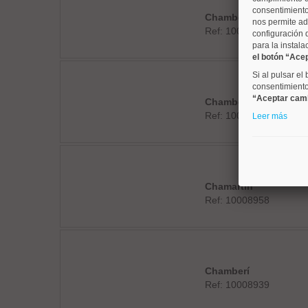
consentimiento
Chamberí
nos permite ad
Ref: 10008923
configuración 
para la instala
el botón “Ace
Si al pulsar el
consentimiento 
“Aceptar cam
Chamberí
Ref: 10008786
Leer más
Chamartín
Ref: 10008958
Chamberí
Ref: 10008939