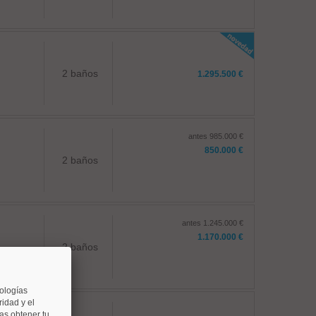
2 baños
1.295.500 €
antes 985.000 €
850.000 €
2 baños
antes 1.245.000 €
1.170.000 €
2 baños
nologías
idad y el
as obtener tu