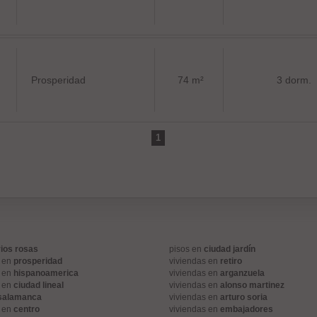
Prosperidad
74 m²
3 dorm.
1
rios rosas
pisos en
ciudad jardín
s en
prosperidad
viviendas en
retiro
s en
hispanoamerica
viviendas en
arganzuela
s en
ciudad lineal
viviendas en
alonso martinez
salamanca
viviendas en
arturo soria
s en
centro
viviendas en
embajadores