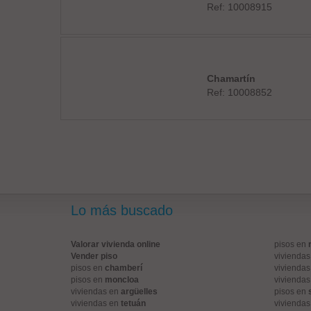
Ref: 10008915
Chamartín
Ref: 10008852
Lo más buscado
Valorar vivienda online
pisos en
Vender piso
vivienda
pisos en
chamberí
vivienda
pisos en
moncloa
vivienda
viviendas en
argüelles
pisos en
viviendas en
tetuán
vivienda