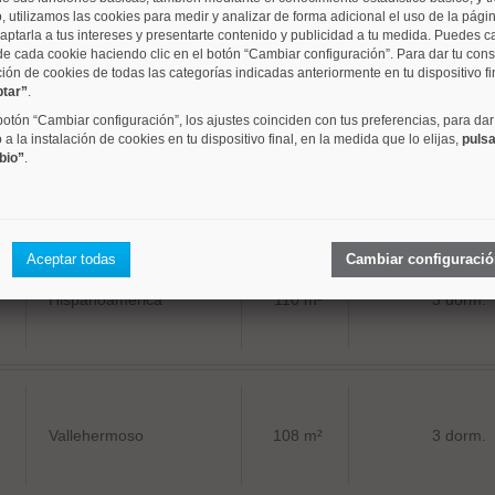
, utilizamos las cookies para medir y analizar de forma adicional el uso de la pági
Ríos Rosas
129 m²
4 dorm.
aptarla a tus intereses y presentarte contenido y publicidad a tu medida. Puedes c
de cada cookie haciendo clic en el botón “Cambiar configuración”. Para dar tu con
ción de cookies de todas las categorías indicadas anteriormente en tu dispositivo fi
ptar”
.
 botón “Cambiar configuración”, los ajustes coinciden con tus preferencias, para dar
a la instalación de cookies en tu dispositivo final, en la medida que lo elijas,
pulsa
bio”
.
Ríos Rosas
112 m²
2 dorm.
Aceptar todas
Cambiar configuraci
Hispanoamerica
110 m²
3 dorm.
Vallehermoso
108 m²
3 dorm.