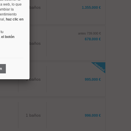
na web, lo que
2 baños
1.355.000 €
ambiar la
sentimiento
nal,
haz clic en
 tu
antes 739.000 €
 el botón
678.000 €
2 baños
ón
3 baños
995.000 €
1 baños
996.000 €