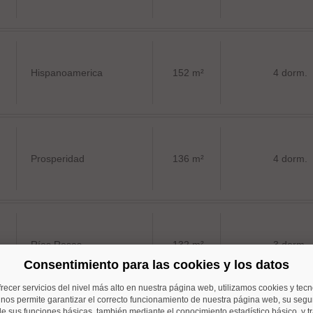
Hispanoamerica
152 m²
4 dorm.
Prosperidad
136 m²
4 dorm.
Ríos Rosas
132 m²
3 dorm.
Consentimiento para las cookies y los datos
frecer servicios del nivel más alto en nuestra página web, utilizamos cookies y tec
o nos permite garantizar el correcto funcionamiento de nuestra página web, su segur
e sus funciones básicas, también mediante el conocimiento estadístico básico, y tr