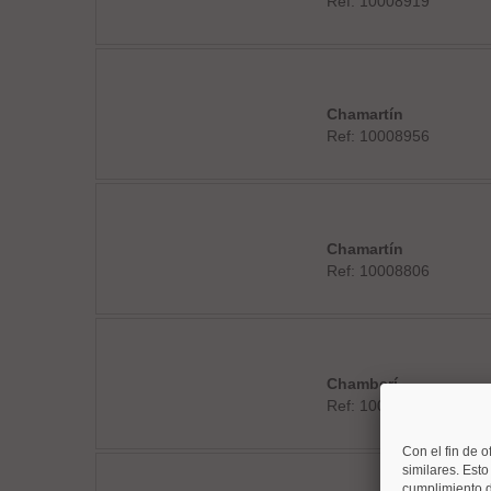
Ref: 10008919
Chamartín
Ref: 10008956
Chamartín
Ref: 10008806
Chamberí
Ref: 10008880
Con el fin de o
similares. Est
cumplimiento d