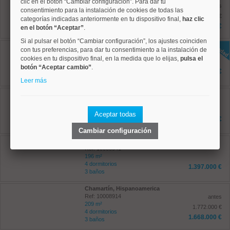
clic en el botón “Cambiar configuración”. Para dar tu
Ref: 10008919
antes
consentimiento para la instalación de cookies de todas las
183 m²
1.300.000 €
categorías indicadas anteriormente en tu dispositivo final,
haz clic
4 dormitorios
1.200.000 €
en el botón “Aceptar”
.
3 baños
Si al pulsar el botón “Cambiar configuración”, los ajustes coinciden
Chamartín, Hispanoamerica
con tus preferencias, para dar tu consentimiento a la instalación de
Ref: 10008956
cookies en tu dispositivo final, en la medida que lo elijas,
pulsa el
152 m²
botón “Aceptar cambio”
.
4 dormitorios
1.295.500 €
2 baños
Leer más
Chamberí, Ríos Rosas
Ref: 10008923
129 m²
Aceptar todas
4 dormitorios
1.355.000 €
2 baños
Cambiar configuración
Chamartín, Prosperidad
Ref: 10008941
196 m²
4 dormitorios
1.397.000 €
3 baños
Chamartín, Hispanoamerica
Ref: 10008914
antes
209 m²
1.772.000 €
4 dormitorios
1.668.000 €
3 baños