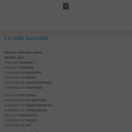
1
Lo más buscado
Valorar vivienda online
Vender piso
pisos en
chamberí
pisos en
moncloa
viviendas en
argüelles
viviendas en
tetuán
viviendas en
cuatro caminos
viviendas en
chamartín
pisos en
rios rosas
viviendas en
prosperidad
viviendas en
hispanoamerica
viviendas en
ciudad lineal
pisos en
salamanca
viviendas en
centro
viviendas en
sol