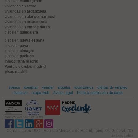
pisos en
ciudad jardín
viviendas en
retiro
viviendas en
arganzuela
viviendas en
alonso martinez
viviendas en
arturo soria
viviendas en
embajadores
pisos en
guindalera
pisos en
nueva españa
pisos en
goya
pisos en
almagro
pisos en
pacífico
inmobiliaria madrid
Venta viviendas madrid
pisos madrid
somos
comprar
vender
alquilar
localízanos
ofertas de empleo
contacto
mapa web
Aviso Legal
Política protección de datos
canales vivienda2 en la red
Constituida en 1984 - Registro Mercantil de Madrid, Tomo 726 General, 705
de la sección